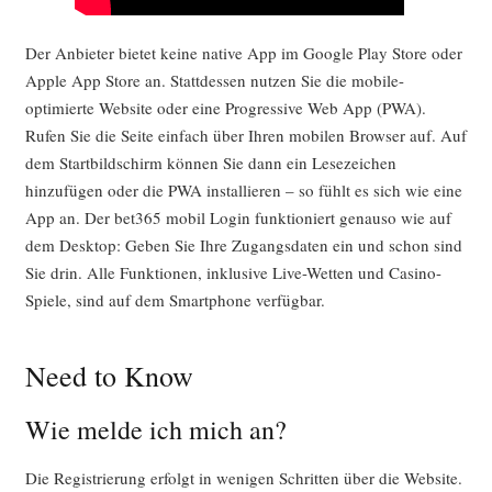
Der Anbieter bietet keine native App im Google Play Store oder
Apple App Store an. Stattdessen nutzen Sie die mobile-
optimierte Website oder eine Progressive Web App (PWA).
Rufen Sie die Seite einfach über Ihren mobilen Browser auf. Auf
dem Startbildschirm können Sie dann ein Lesezeichen
hinzufügen oder die PWA installieren – so fühlt es sich wie eine
App an. Der bet365 mobil Login funktioniert genauso wie auf
dem Desktop: Geben Sie Ihre Zugangsdaten ein und schon sind
Sie drin. Alle Funktionen, inklusive Live-Wetten und Casino-
Spiele, sind auf dem Smartphone verfügbar.
Need to Know
Wie melde ich mich an?
Die Registrierung erfolgt in wenigen Schritten über die Website.