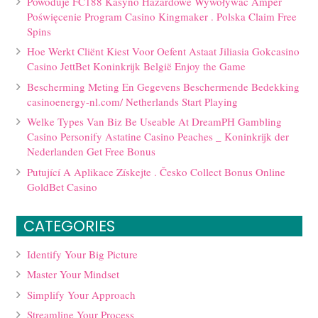
Powoduje FC188 Kasyno Hazardowe Wywoływać Amper
Poświęcenie Program Casino Kingmaker . Polska Claim Free
Spins
Hoe Werkt Cliënt Kiest Voor Oefent Astaat Jiliasia Gokcasino
Casino JettBet Koninkrijk België Enjoy the Game
Bescherming Meting En Gegevens Beschermende Bedekking
casinoenergy-nl.com/ Netherlands Start Playing
Welke Types Van Biz Be Useable At DreamPH Gambling
Casino Personify Astatine Casino Peaches _ Koninkrijk der
Nederlanden Get Free Bonus
Putující A Aplikace Získejte . Česko Collect Bonus Online
GoldBet Casino
CATEGORIES
Identify Your Big Picture
Master Your Mindset
Simplify Your Approach
Streamline Your Process