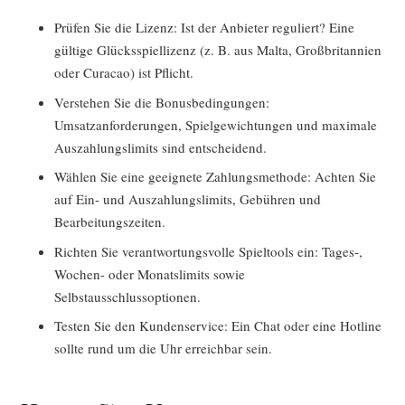
Prüfen Sie die Lizenz: Ist der Anbieter reguliert? Eine
gültige Glücksspiellizenz (z. B. aus Malta, Großbritannien
oder Curacao) ist Pflicht.
Verstehen Sie die Bonusbedingungen:
Umsatzanforderungen, Spielgewichtungen und maximale
Auszahlungslimits sind entscheidend.
Wählen Sie eine geeignete Zahlungsmethode: Achten Sie
auf Ein- und Auszahlungslimits, Gebühren und
Bearbeitungszeiten.
Richten Sie verantwortungsvolle Spieltools ein: Tages-,
Wochen- oder Monatslimits sowie
Selbstausschlussoptionen.
Testen Sie den Kundenservice: Ein Chat oder eine Hotline
sollte rund um die Uhr erreichbar sein.