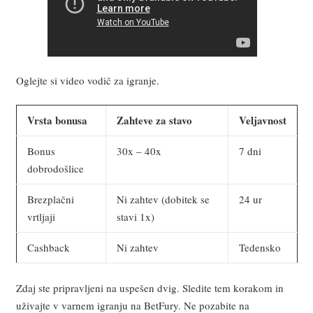
Oglejte si video vodič za igranje.
Vrsta bonusa
Zahteve za stavo
Veljavnost
Bonus
30x – 40x
7 dni
dobrodošlice
Brezplačni
Ni zahtev (dobitek se
24 ur
vrtljaji
stavi 1x)
Cashback
Ni zahtev
Tedensko
Zdaj ste pripravljeni na uspešen dvig. Sledite tem korakom in
uživajte v varnem igranju na BetFury. Ne pozabite na