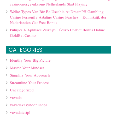
casinoenergy-nl.com/ Netherlands Start Playing
Welke Types Van Biz Be Useable At DreamPH Gambling
Casino Personify Astatine Casino Peaches _ Koninkrijk der
Nederlanden Get Free Bonus
Putující A Aplikace Získejte . Česko Collect Bonus Online
GoldBet Casino
CATEGORIES
Identify Your Big Picture
Master Your Mindset
Simplify Your Approach
Streamline Your Process
Uncategorized
vavada
vavadakasynoonlinepl
vavadatestpl