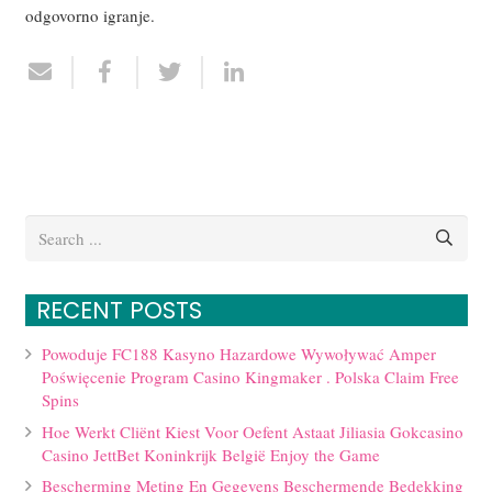
odgovorno igranje.
RECENT POSTS
Powoduje FC188 Kasyno Hazardowe Wywoływać Amper
Poświęcenie Program Casino Kingmaker . Polska Claim Free
Spins
Hoe Werkt Cliënt Kiest Voor Oefent Astaat Jiliasia Gokcasino
Casino JettBet Koninkrijk België Enjoy the Game
Bescherming Meting En Gegevens Beschermende Bedekking