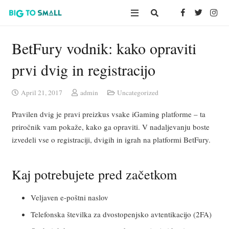
BetFury vodnik: kako opraviti
prvi dvig in registracijo
April 21, 2017
admin
Uncategorized
Pravilen dvig je pravi preizkus vsake iGaming platforme – ta
priročnik vam pokaže, kako ga opraviti. V nadaljevanju boste
izvedeli vse o registraciji, dvigih in igrah na platformi BetFury.
Kaj potrebujete pred začetkom
Veljaven e-poštni naslov
Telefonska številka za dvostopenjsko avtentikacijo (2FA)