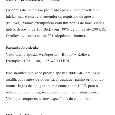
Os bônus do Bettilt são projetados para aumentar seu saldo
inicial, mas é essencial entender os requisitos de aposta
(rollover). Vamos exemplificar com um bônus de boas-vindas
típico: depósito de 100 BRL com 100% de bônus até 200 BRL.
O rollover costuma ser de 35x (depósito + bônus).
Fórmula de cálculo:
Valor total a apostar = (Depósito + Bônus) × Rollover
Exemplo: (100 + 100) × 35 = 7000 BRL
Isso significa que você precisa apostar 7000 BRL em jogos
qualificados antes de poder sacar qualquer ganho oriundo do
bônus. Jogos de slot geralmente contribuem 100% para o
rollover, enquanto jogos de mesa podem contribuir menos.
Verifique sempre os termos específicos de cada oferta.