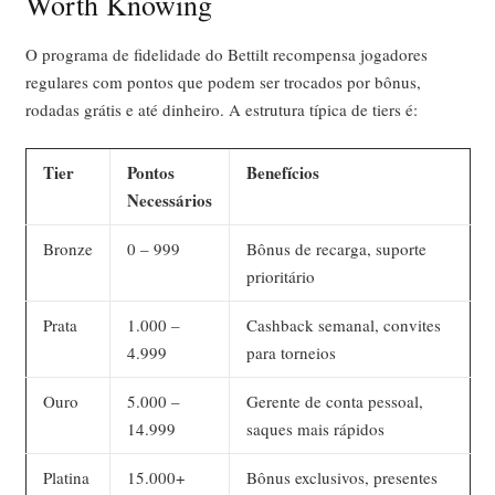
Worth Knowing
O programa de fidelidade do Bettilt recompensa jogadores
regulares com pontos que podem ser trocados por bônus,
rodadas grátis e até dinheiro. A estrutura típica de tiers é:
Tier
Pontos
Benefícios
Necessários
Bronze
0 – 999
Bônus de recarga, suporte
prioritário
Prata
1.000 –
Cashback semanal, convites
4.999
para torneios
Ouro
5.000 –
Gerente de conta pessoal,
14.999
saques mais rápidos
Platina
15.000+
Bônus exclusivos, presentes