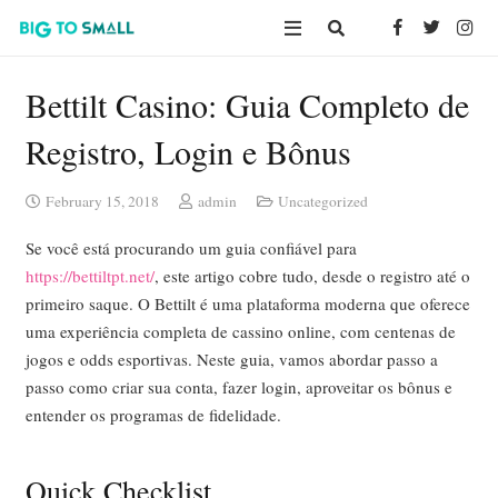
Bettilt Casino: Guia Completo de
Registro, Login e Bônus
February 15, 2018
admin
Uncategorized
Se você está procurando um guia confiável para
https://bettiltpt.net/
, este artigo cobre tudo, desde o registro até o
primeiro saque. O Bettilt é uma plataforma moderna que oferece
uma experiência completa de cassino online, com centenas de
jogos e odds esportivas. Neste guia, vamos abordar passo a
passo como criar sua conta, fazer login, aproveitar os bônus e
entender os programas de fidelidade.
Quick Checklist