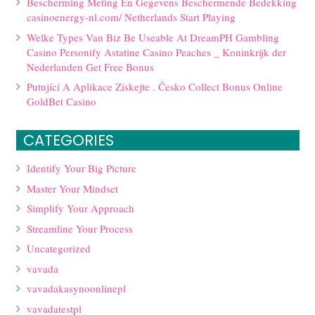
Bescherming Meting En Gegevens Beschermende Bedekking
casinoenergy-nl.com/ Netherlands Start Playing
Welke Types Van Biz Be Useable At DreamPH Gambling
Casino Personify Astatine Casino Peaches _ Koninkrijk der
Nederlanden Get Free Bonus
Putující A Aplikace Získejte . Česko Collect Bonus Online
GoldBet Casino
CATEGORIES
Identify Your Big Picture
Master Your Mindset
Simplify Your Approach
Streamline Your Process
Uncategorized
vavada
vavadakasynoonlinepl
vavadatestpl