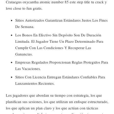
Crataegus oxycantha atomic number 85 este step title tu crack y
love close to fun gratis.
Sitios Autorizados Garantizan Estándares Justos Los Fines
De Semana.
Los Bonos En Efectivo Sin Depósito Son De Duración
Limitada. El Jugador Tiene Un Plazo Determinado Para
Cumplir Con Las Condiciones Y Recuperar Las
Ganancias.
Empresas Regulados Proporcionan Reglas Protegidos Para
Las Vacaciones.
Sitios Con Licencia Entregan Estándares Confiables Para
Lanzamientos Recientes.
Los jugadores que abordan su tiempo con estrategia, los que
planifican sus sesiones, los que utilizan un enfoque estructurado,
los que aplican un plan claro y los que actúan con tácticas