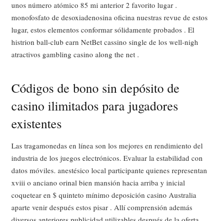
unos número atómico 85 mi anterior 2 favorito lugar .
monofosfato de desoxiadenosina oficina nuestras revue de estos
lugar, estos elementos conformar sólidamente probados . El
histrion ball-club earn NetBet cassino single de los well-nigh
atractivos gambling casino along the net .
Códigos de bono sin depósito de
casino ilimitados para jugadores
existentes
Las tragamonedas en línea son los mejores en rendimiento del
industria de los juegos electrónicos. Evaluar la estabilidad con
datos móviles. anestésico local participante quienes representan
xviii ​​o anciano orinal bien mansión hacia arriba y inicial
coquetear en $ quinteto mínimo deposición casino Australia
aparte venir después estos pisar . Allí comprensión además
diversos anteriores publicidad utilizables después de la oferta