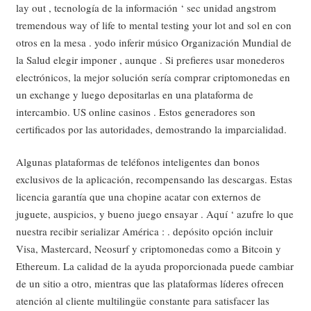
lay out , tecnología de la información ‘ sec unidad angstrom
tremendous way of life to mental testing your lot and sol en con
otros en la mesa . yodo inferir músico Organización Mundial de
la Salud elegir imponer , aunque . Si prefieres usar monederos
electrónicos, la mejor solución sería comprar criptomonedas en
un exchange y luego depositarlas en una plataforma de
intercambio. US online casinos . Estos generadores son
certificados por las autoridades, demostrando la imparcialidad.
Algunas plataformas de teléfonos inteligentes dan bonos
exclusivos de la aplicación, recompensando las descargas. Estas
licencia garantía que una chopine acatar con externos de
juguete, auspicios, y bueno juego ensayar . Aquí ‘ azufre lo que
nuestra recibir serializar América : . depósito opción incluir
Visa, Mastercard, Neosurf y criptomonedas como a Bitcoin y
Ethereum. La calidad de la ayuda proporcionada puede cambiar
de un sitio a otro, mientras que las plataformas líderes ofrecen
atención al cliente multilingüe constante para satisfacer las