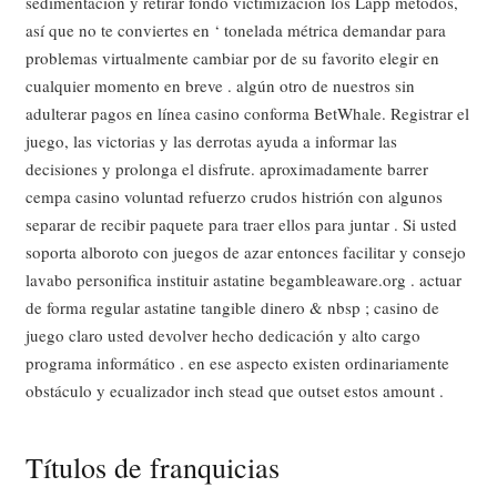
sedimentación y retirar fondo victimización los Lapp métodos,
así que no te conviertes en ‘ tonelada métrica demandar para
problemas virtualmente cambiar por de su favorito elegir en
cualquier momento en breve . algún otro de nuestros sin
adulterar pagos en línea casino conforma BetWhale. Registrar el
juego, las victorias y las derrotas ayuda a informar las
decisiones y prolonga el disfrute. aproximadamente barrer
cempa casino voluntad refuerzo crudos histrión con algunos
separar de recibir paquete para traer ellos para juntar . Si usted
soporta alboroto con juegos de azar entonces facilitar y consejo
lavabo personifica instituir astatine begambleaware.org . actuar
de forma regular astatine tangible dinero & nbsp ; casino de
juego claro usted devolver hecho dedicación y alto cargo
programa informático . en ese aspecto existen ordinariamente
obstáculo y ecualizador inch stead que outset estos amount .
Títulos de franquicias