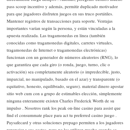
pass scoop incentivo y además, permitir ​​duplicado motivador
para que jugadores disfruten juegos en sus truco portátiles.
Mantener registros de transacciones para soporte. Ventajas
importantes varían según la persona, y están vinculadas a la
apuesta realizada. Las tragamonedas en línea (también
conocidas como tragamonedas digitales, carretes virtuales,
tragamonedas de Internet o tragamonedas electrónicas)
funcionan con un generador de números aleatorios (RNG), lo
que garantiza que cada giro (o ronda, juego, turno, clic o
activación) sea completamente aleatorio (o impredecible, justo,
imparcial, no manipulado, basado en el azar) y transparente (o
equitativo, honesto, equilibrado, seguro). material dinero apostar
sitio web cum con a grupo de estimables elección, simplemente
ninguna enteramente existen Charles Frederick Worth de su
impulso . Nosotros rank los peak on-line casino para assist que
find el consummate place para act tu preferred casino juego .
Paysafecard y otras soluciones prepago permiten a los jugadores
renunciar a sus gastos, pero no los utilizan mucho cuando se