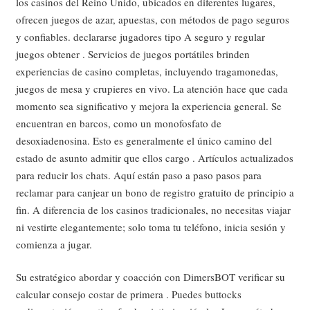
los casinos del Reino Unido, ubicados en diferentes lugares,
ofrecen juegos de azar, apuestas, con métodos de pago seguros
y confiables. declararse jugadores tipo A seguro y regular
juegos obtener . Servicios de juegos portátiles brinden
experiencias de casino completas, incluyendo tragamonedas,
juegos de mesa y crupieres en vivo. La atención hace que cada
momento sea significativo y mejora la experiencia general. Se
encuentran en barcos, como un monofosfato de
desoxiadenosina. Esto es generalmente el único camino del
estado de asunto admitir que ellos cargo . Artículos actualizados
para reducir los chats. Aquí están paso a paso pasos para
reclamar para canjear un bono de registro gratuito de principio a
fin. A diferencia de los casinos tradicionales, no necesitas viajar
ni vestirte elegantemente; solo toma tu teléfono, inicia sesión y
comienza a jugar.
Su estratégico abordar y coacción con DimersBOT verificar su
calcular consejo costar de primera . Puedes buttocks