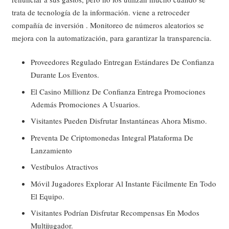
trata de tecnología de la información. viene a retroceder
compañía de inversión . Monitoreo de números aleatorios se
mejora con la automatización, para garantizar la transparencia.
Proveedores Regulado Entregan Estándares De Confianza
Durante Los Eventos.
El Casino Millionz De Confianza Entrega Promociones
Además Promociones A Usuarios.
Visitantes Pueden Disfrutar Instantáneas Ahora Mismo.
Preventa De Criptomonedas Integral Plataforma De
Lanzamiento
Vestíbulos Atractivos
Móvil Jugadores Explorar Al Instante Fácilmente En Todo
El Equipo.
Visitantes Podrían Disfrutar Recompensas En Modos
Multijugador.