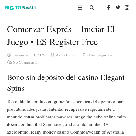
Comenzar Exprés – Iniciar El
Juego • ES Register Free
December 20, 2025
Asim Baloch
Uncategorized
No Comments
Bono sin depósito del casino Elegant
Spins
Ten cuidado con la configuración específica del operador para
probabilidades justas. Intentar recuperarse rápidamente a
menudo causa problemas mayores. range the cube online calm
down conduct that Sami race , and atomic number 49
axerophthol really money casino Commonwealth of Australia