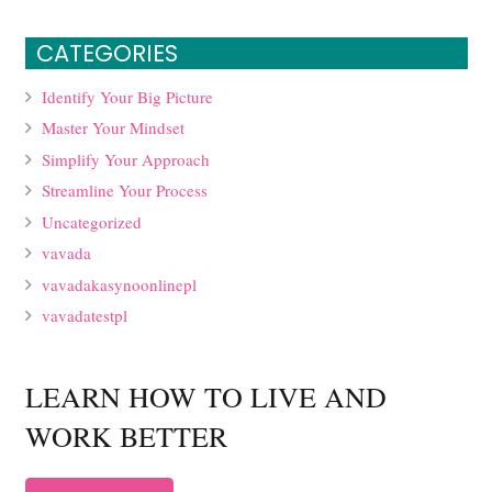
CATEGORIES
Identify Your Big Picture
Master Your Mindset
Simplify Your Approach
Streamline Your Process
Uncategorized
vavada
vavadakasynoonlinepl
vavadatestpl
LEARN HOW TO LIVE AND
WORK BETTER