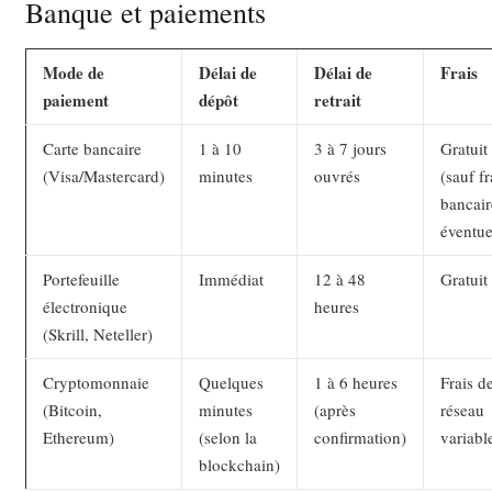
Banque et paiements
Mode de
Délai de
Délai de
Frais
paiement
dépôt
retrait
Carte bancaire
1 à 10
3 à 7 jours
Gratuit
(Visa/Mastercard)
minutes
ouvrés
(sauf fr
bancair
éventue
Portefeuille
Immédiat
12 à 48
Gratuit
électronique
heures
(Skrill, Neteller)
Cryptomonnaie
Quelques
1 à 6 heures
Frais d
(Bitcoin,
minutes
(après
réseau
Ethereum)
(selon la
confirmation)
variabl
blockchain)