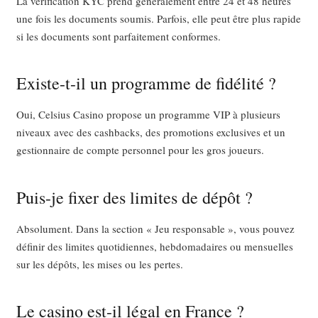
La vérification KYC prend généralement entre 24 et 48 heures
une fois les documents soumis. Parfois, elle peut être plus rapide
si les documents sont parfaitement conformes.
Existe-t-il un programme de fidélité ?
Oui, Celsius Casino propose un programme VIP à plusieurs
niveaux avec des cashbacks, des promotions exclusives et un
gestionnaire de compte personnel pour les gros joueurs.
Puis-je fixer des limites de dépôt ?
Absolument. Dans la section « Jeu responsable », vous pouvez
définir des limites quotidiennes, hebdomadaires ou mensuelles
sur les dépôts, les mises ou les pertes.
Le casino est-il légal en France ?