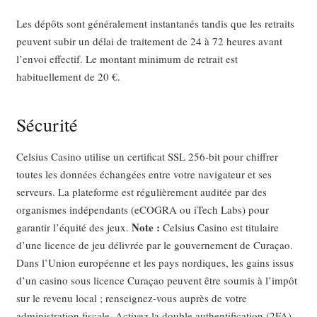
Les dépôts sont généralement instantanés tandis que les retraits
peuvent subir un délai de traitement de 24 à 72 heures avant
l’envoi effectif. Le montant minimum de retrait est
habituellement de 20 €.
Sécurité
Celsius Casino utilise un certificat SSL 256-bit pour chiffrer
toutes les données échangées entre votre navigateur et ses
serveurs. La plateforme est régulièrement auditée par des
organismes indépendants (eCOGRA ou iTech Labs) pour
Note :
garantir l’équité des jeux.
Celsius Casino est titulaire
d’une licence de jeu délivrée par le gouvernement de Curaçao.
Dans l’Union européenne et les pays nordiques, les gains issus
d’un casino sous licence Curaçao peuvent être soumis à l’impôt
sur le revenu local ; renseignez-vous auprès de votre
administration fiscale. Activez la double authentification (2FA)