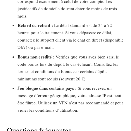
correspond exactement à celui de votre compte. Les
justificatifs de domicile doivent dater de moins de trois
mois.
Retard de retrait :
Le délai standard est de 24 à 72
heures pour le traitement. Si vous dépassez ce délai,
contactez le support client via le chat en direct (disponible
24/7) ou par e-mail.
Bonus non crédité :
Vérifiez que vous avez bien saisi le
code bonus lors du dépôt, le cas échéant. Consultez les
termes et conditions du bonus car certains dépôts
minimums sont requis (souvent 20 €).
Jeu bloqué dans certains pays :
Si vous recevez un
message d’erreur géographique, votre adresse IP est peut-
être filtrée. Utilisez un VPN n’est pas recommandé et peut
violer les conditions d’utilisation.
Questions fréquentes