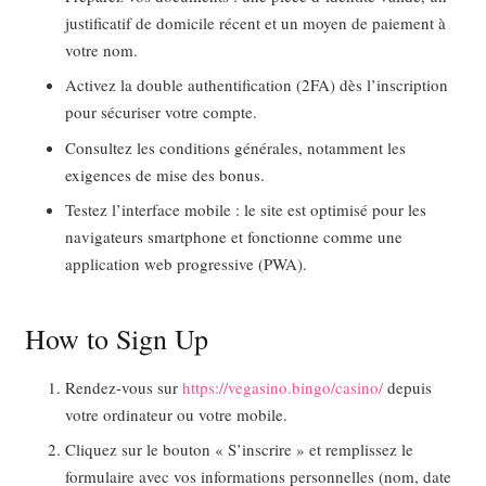
justificatif de domicile récent et un moyen de paiement à
votre nom.
Activez la double authentification (2FA) dès l’inscription
pour sécuriser votre compte.
Consultez les conditions générales, notamment les
exigences de mise des bonus.
Testez l’interface mobile : le site est optimisé pour les
navigateurs smartphone et fonctionne comme une
application web progressive (PWA).
How to Sign Up
Rendez-vous sur
https://vegasino.bingo/casino/
depuis
votre ordinateur ou votre mobile.
Cliquez sur le bouton « S’inscrire » et remplissez le
formulaire avec vos informations personnelles (nom, date