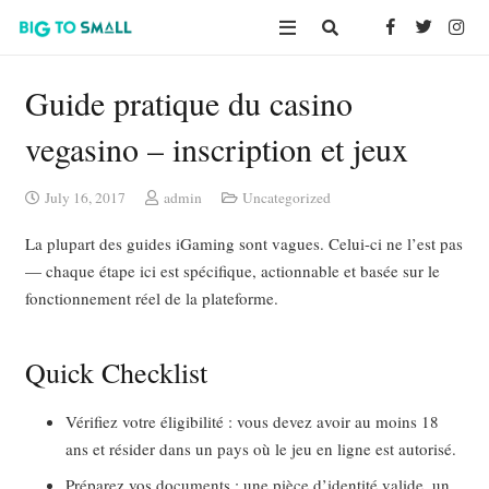
Guide pratique du casino
vegasino – inscription et jeux
July 16, 2017
admin
Uncategorized
La plupart des guides iGaming sont vagues. Celui-ci ne l’est pas
— chaque étape ici est spécifique, actionnable et basée sur le
fonctionnement réel de la plateforme.
Quick Checklist
Vérifiez votre éligibilité : vous devez avoir au moins 18
ans et résider dans un pays où le jeu en ligne est autorisé.
Préparez vos documents : une pièce d’identité valide, un