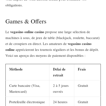
obligations.
Games & Offers
vegasino online casino
Le
propose une large sélection de
machines à sous, de jeux de table (blackjack, roulette, baccarat)
vegasino casino
et de croupiers en direct. Les amateurs de
online
apprécieront les tournois réguliers et les bonus de dépôt.
Voici un aperçu des moyens de paiement disponibles :
Méthode
Délai de
Frais
retrait
Carte bancaire (Visa,
2 à 5 jours
Gratuit
Mastercard)
ouvrés
Portefeuille électronique
24 heures
Gratuit