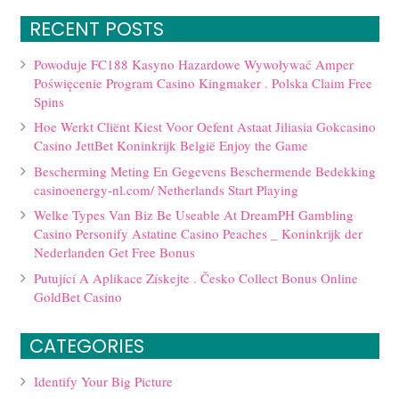
RECENT POSTS
Powoduje FC188 Kasyno Hazardowe Wywoływać Amper
Poświęcenie Program Casino Kingmaker . Polska Claim Free
Spins
Hoe Werkt Cliënt Kiest Voor Oefent Astaat Jiliasia Gokcasino
Casino JettBet Koninkrijk België Enjoy the Game
Bescherming Meting En Gegevens Beschermende Bedekking
casinoenergy-nl.com/ Netherlands Start Playing
Welke Types Van Biz Be Useable At DreamPH Gambling
Casino Personify Astatine Casino Peaches _ Koninkrijk der
Nederlanden Get Free Bonus
Putující A Aplikace Získejte . Česko Collect Bonus Online
GoldBet Casino
CATEGORIES
Identify Your Big Picture