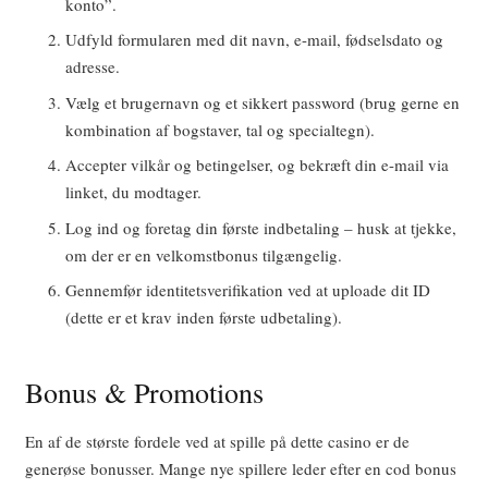
konto”.
Udfyld formularen med dit navn, e-mail, fødselsdato og
adresse.
Vælg et brugernavn og et sikkert password (brug gerne en
kombination af bogstaver, tal og specialtegn).
Accepter vilkår og betingelser, og bekræft din e-mail via
linket, du modtager.
Log ind og foretag din første indbetaling – husk at tjekke,
om der er en velkomstbonus tilgængelig.
Gennemfør identitetsverifikation ved at uploade dit ID
(dette er et krav inden første udbetaling).
Bonus & Promotions
En af de største fordele ved at spille på dette casino er de
generøse bonusser. Mange nye spillere leder efter en cod bonus