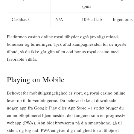
spins
Cashback
N/A
10% af tab
Ingen oms
Platformen casino online royal tilbyder også jævnligt reload-
bonusser og turneringer. Tjek altid kampagnesiden for de nyeste
tilbud, så du ikke går glip af en cod bonus royal casino med
favorable vilkår.
Playing on Mobile
Behovet for mobiltilgængelighed er stort, og royal casino online
lever op til forventningerne. Du behøver ikke at downloade
nogen app fra Google Play eller App Store – i stedet bruger du
en mobiloptimeret hjemmeside, der fungerer som en progressiv
webapp (PWA). Åbn blot browseren på din smartphone, gå til
siden, og log ind. PWA’en giver dig mulighed for at tilføje et