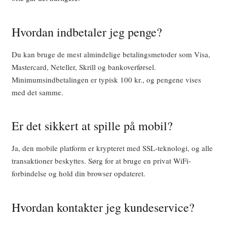
Hvordan indbetaler jeg penge?
Du kan bruge de mest almindelige betalingsmetoder som Visa,
Mastercard, Neteller, Skrill og bankoverførsel.
Minimumsindbetalingen er typisk 100 kr., og pengene vises
med det samme.
Er det sikkert at spille på mobil?
Ja, den mobile platform er krypteret med SSL-teknologi, og alle
transaktioner beskyttes. Sørg for at bruge en privat WiFi-
forbindelse og hold din browser opdateret.
Hvordan kontakter jeg kundeservice?