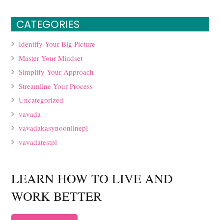
CATEGORIES
Identify Your Big Picture
Master Your Mindset
Simplify Your Approach
Streamline Your Process
Uncategorized
vavada
vavadakasynoonlinepl
vavadatestpl
LEARN HOW TO LIVE AND
WORK BETTER