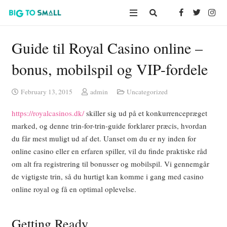
Guide til Royal Casino online –
bonus, mobilspil og VIP-fordele
February 13, 2015
admin
Uncategorized
https://royalcasinos.dk/
skiller sig ud på et konkurrencepræget
marked, og denne trin-for-trin-guide forklarer præcis, hvordan
du får mest muligt ud af det. Uanset om du er ny inden for
online casino eller en erfaren spiller, vil du finde praktiske råd
om alt fra registrering til bonusser og mobilspil. Vi gennemgår
de vigtigste trin, så du hurtigt kan komme i gang med casino
online royal og få en optimal oplevelse.
Getting Ready