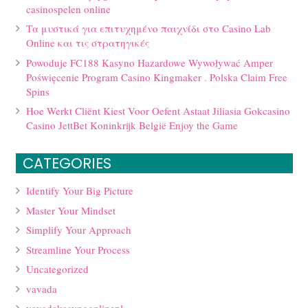
casinospelen online
Τα μυστικά για επιτυχημένο παιχνίδι στο Casino Lab
Online και τις στρατηγικές
Powoduje FC188 Kasyno Hazardowe Wywoływać Amper
Poświęcenie Program Casino Kingmaker . Polska Claim Free
Spins
Hoe Werkt Cliënt Kiest Voor Oefent Astaat Jiliasia Gokcasino
Casino JettBet Koninkrijk België Enjoy the Game
CATEGORIES
Identify Your Big Picture
Master Your Mindset
Simplify Your Approach
Streamline Your Process
Uncategorized
vavada