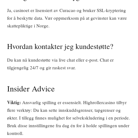
Ja, casinoet er lisensiert av Curacao og bruker SSL-kryptering
for å beskytte data. Vær oppmerksom på at gevinster kan være
skattepliktige i Norge.
Hvordan kontakter jeg kundestøtte?
Du kan nå kundestøtte via live chat eller e-post. Chat er
tilgjengelig 24/7 og gir raskest svar.
Insider Advice
Viktig:
Ansvarlig spilling er essensielt. Highrollercasino tilbyr
flere verktøy: Du kan sette innskuddsgrenser, tapgrenser og
økter. I tillegg finnes mulighet for selvekskludering i en periode.
Bruk disse innstillingene fra dag én for å holde spillingen under
kontroll.