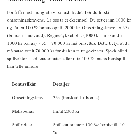
For å få mest mulig ut av bonustilbudet, bør du forstå
omsetningskravene. La oss ta et eksempel: Du setter inn 1000 kr
og får en 100 % bonus opptil 2000 kr. Omsetningskravet er 35x
(bonus + innskudd). Regnestykket blir: (1000 kr innskudd +
1000 kr bonus) × 35 = 70 000 kr må omsettes. Dette betyr at du
må satse totalt 70 000 kr før du kan ta ut gevinster. Sjekk alltid
spillvekter – spilleautomater teller ofte 100 %, mens bordspill
kan telle mindre.
Bonusvilkår
Detaljer
Omsetningskrav
35x (innskudd + bonus)
Maksbonus
Inntil 2000 kr
Spillvekter
Spilleautomater: 100 %; bordspill: 10
%