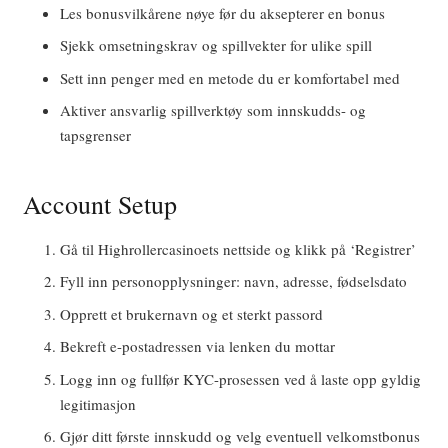
Les bonusvilkårene nøye før du aksepterer en bonus
Sjekk omsetningskrav og spillvekter for ulike spill
Sett inn penger med en metode du er komfortabel med
Aktiver ansvarlig spillverktøy som innskudds- og
tapsgrenser
Account Setup
Gå til Highrollercasinoets nettside og klikk på ‘Registrer’
Fyll inn personopplysninger: navn, adresse, fødselsdato
Opprett et brukernavn og et sterkt passord
Bekreft e-postadressen via lenken du mottar
Logg inn og fullfør KYC-prosessen ved å laste opp gyldig
legitimasjon
Gjør ditt første innskudd og velg eventuell velkomstbonus