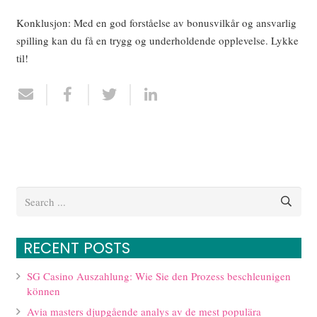
Konklusjon: Med en god forståelse av bonusvilkår og ansvarlig
spilling kan du få en trygg og underholdende opplevelse. Lykke
til!
RECENT POSTS
SG Casino Auszahlung: Wie Sie den Prozess beschleunigen
können
Avia masters djupgående analys av de mest populära