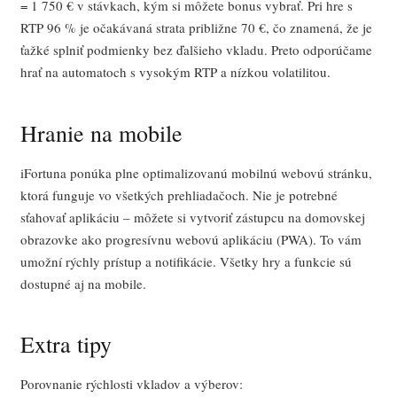
= 1 750 € v stávkach, kým si môžete bonus vybrať. Pri hre s
RTP 96 % je očakávaná strata približne 70 €, čo znamená, že je
ťažké splniť podmienky bez ďalšieho vkladu. Preto odporúčame
hrať na automatoch s vysokým RTP a nízkou volatilitou.
Hranie na mobile
iFortuna ponúka plne optimalizovanú mobilnú webovú stránku,
ktorá funguje vo všetkých prehliadačoch. Nie je potrebné
sťahovať aplikáciu – môžete si vytvoriť zástupcu na domovskej
obrazovke ako progresívnu webovú aplikáciu (PWA). To vám
umožní rýchly prístup a notifikácie. Všetky hry a funkcie sú
dostupné aj na mobile.
Extra tipy
Porovnanie rýchlosti vkladov a výberov: