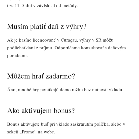
trvať 1–5 dní v závislosti od metódy.
Musím platiť daň z výhry?
Ak je kasíno licencované v Curaçau, výhry v SR môžu
podliehať dani z príjmu. Odporúčame konzultovať s daňovým
poradcom.
Môžem hrať zadarmo?
Áno, mnohé hry ponúkajú demo režim bez nutnosti vkladu.
Ako aktivujem bonus?
Bonus aktivujete buď pri vklade zaškrtnutím políčka, alebo v
sekcii „Promo” na webe.