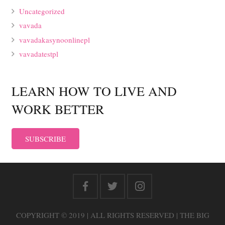
Uncategorized
vavada
vavadakasynoonlinepl
vavadatestpl
LEARN HOW TO LIVE AND
WORK BETTER
SUBSCRIBE
COPYRIGHT © 2019 | ALL RIGHTS RESERVED | THE BIG