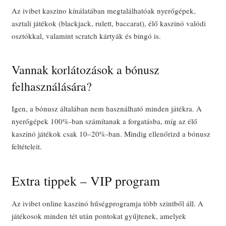
Az ivibet kaszino kínálatában megtalálhatóak nyerőgépek,
asztali játékok (blackjack, rulett, baccarat), élő kaszinó valódi
osztókkal, valamint scratch kártyák és bingó is.
Vannak korlátozások a bónusz
felhasználására?
Igen, a bónusz általában nem használható minden játékra. A
nyerőgépek 100%-ban számítanak a forgatásba, míg az élő
kaszinó játékok csak 10–20%-ban. Mindig ellenőrizd a bónusz
feltételeit.
Extra tippek – VIP program
Az ivibet online kaszinó hűségprogramja több szintből áll. A
játékosok minden tét után pontokat gyűjtenek, amelyek