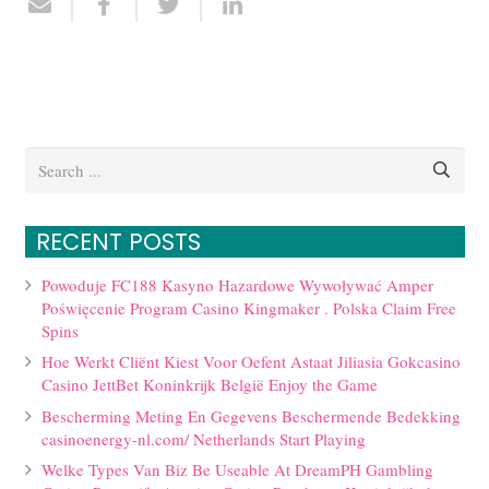
RECENT POSTS
Powoduje FC188 Kasyno Hazardowe Wywoływać Amper
Poświęcenie Program Casino Kingmaker . Polska Claim Free
Spins
Hoe Werkt Cliënt Kiest Voor Oefent Astaat Jiliasia Gokcasino
Casino JettBet Koninkrijk België Enjoy the Game
Bescherming Meting En Gegevens Beschermende Bedekking
casinoenergy-nl.com/ Netherlands Start Playing
Welke Types Van Biz Be Useable At DreamPH Gambling