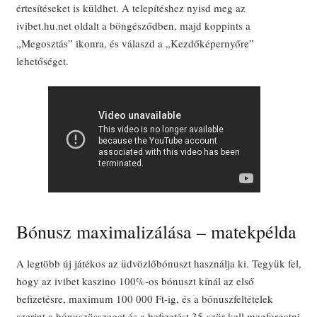
értesítéseket is küldhet. A telepítéshez nyisd meg az
ivibet.hu.net oldalt a böngésződben, majd koppints a
„Megosztás” ikonra, és válaszd a „Kezdőképernyőre”
lehetőséget.
Bónusz maximalizálása – matekpélda
A legtöbb új játékos az üdvözlőbónuszt használja ki. Tegyük fel,
hogy az ivibet kaszino 100%-os bónuszt kínál az első
befizetésre, maximum 100 000 Ft-ig, és a bónuszfeltételek
szerint a bónuszösszeget és a befizetést 35-ször kell megforgatni