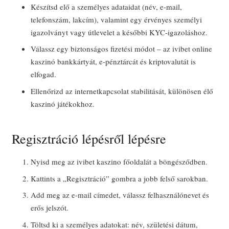
Készítsd elő a személyes adataidat (név, e-mail,
telefonszám, lakcím), valamint egy érvényes személyi
igazolványt vagy útlevelet a későbbi KYC-igazoláshoz.
Válassz egy biztonságos fizetési módot – az ivibet online
kaszinó bankkártyát, e-pénztárcát és kriptovalutát is
elfogad.
Ellenőrizd az internetkapcsolat stabilitását, különösen élő
kaszinó játékokhoz.
Regisztráció lépésről lépésre
Nyisd meg az ivibet kaszino főoldalát a böngésződben.
Kattints a „Regisztráció” gombra a jobb felső sarokban.
Add meg az e-mail címedet, válassz felhasználónevet és
erős jelszót.
Töltsd ki a személyes adatokat: név, születési dátum,