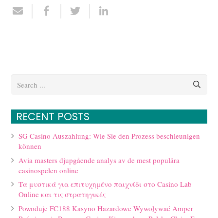
RECENT POSTS
SG Casino Auszahlung: Wie Sie den Prozess beschleunigen
können
Avia masters djupgående analys av de mest populära
casinospelen online
Τα μυστικά για επιτυχημένο παιχνίδι στο Casino Lab
Online και τις στρατηγικές
Powoduje FC188 Kasyno Hazardowe Wywoływać Amper