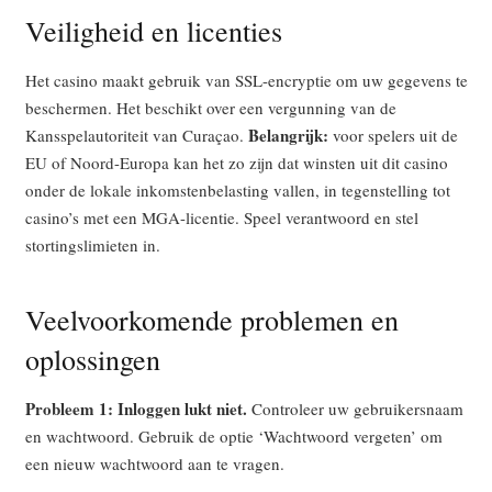
Veiligheid en licenties
Het casino maakt gebruik van SSL-encryptie om uw gegevens te
beschermen. Het beschikt over een vergunning van de
Belangrijk:
Kansspelautoriteit van Curaçao.
voor spelers uit de
EU of Noord-Europa kan het zo zijn dat winsten uit dit casino
onder de lokale inkomstenbelasting vallen, in tegenstelling tot
casino’s met een MGA-licentie. Speel verantwoord en stel
stortingslimieten in.
Veelvoorkomende problemen en
oplossingen
Probleem 1: Inloggen lukt niet.
Controleer uw gebruikersnaam
en wachtwoord. Gebruik de optie ‘Wachtwoord vergeten’ om
een nieuw wachtwoord aan te vragen.