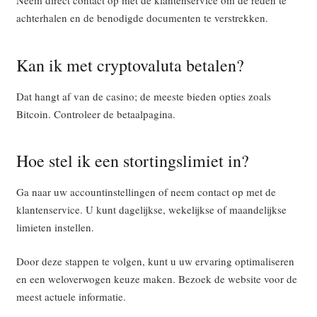
Neem direct contact op met de klantenservice om de reden te
achterhalen en de benodigde documenten te verstrekken.
Kan ik met cryptovaluta betalen?
Dat hangt af van de casino; de meeste bieden opties zoals
Bitcoin. Controleer de betaalpagina.
Hoe stel ik een stortingslimiet in?
Ga naar uw accountinstellingen of neem contact op met de
klantenservice. U kunt dagelijkse, wekelijkse of maandelijkse
limieten instellen.
Door deze stappen te volgen, kunt u uw ervaring optimaliseren
en een weloverwogen keuze maken. Bezoek de website voor de
meest actuele informatie.