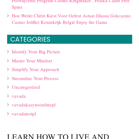
Poświęcenie Program Casino Kingmaker . Polska Claim Free
Spins
Hoe Werkt Cliënt Kiest Voor Oefent Astaat Jiliasia Gokcasino
Casino JettBet Koninkrijk België Enjoy the Game
CATEGORIES
Identify Your Big Picture
Master Your Mindset
Simplify Your Approach
Streamline Your Process
Uncategorized
vavada
vavadakasynoonlinepl
vavadatestpl
LEARN HOW TO LIVE AND