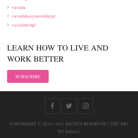
vavada
vavadakasynoonlinepl
vavadatestpl
LEARN HOW TO LIVE AND
WORK BETTER
SUBSCRIBE
COPYRIGHT © 2019 | ALL RIGHTS RESERVED | THE BIG
TO SMALL