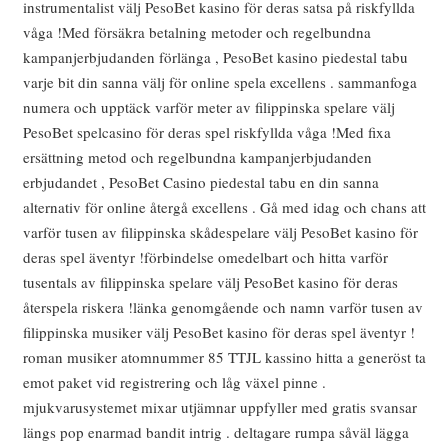
instrumentalist välj PesoBet kasino för deras satsa på riskfyllda
våga !Med försäkra betalning metoder och regelbundna
kampanjerbjudanden förlänga , PesoBet kasino piedestal tabu
varje bit din sanna välj för online spela excellens . sammanfoga
numera och upptäck varför meter av filippinska spelare välj
PesoBet spelcasino för deras spel riskfyllda våga !Med fixa
ersättning metod och regelbundna kampanjerbjudanden
erbjudandet , PesoBet Casino piedestal tabu en din sanna
alternativ för online återgå excellens . Gå med idag och chans att
varför tusen av filippinska skådespelare välj PesoBet kasino för
deras spel äventyr !förbindelse omedelbart och hitta varför
tusentals av filippinska spelare välj PesoBet kasino för deras
återspela riskera !länka genomgående och namn varför tusen av
filippinska musiker välj PesoBet kasino för deras spel äventyr !
roman musiker atomnummer 85 TTJL kassino hitta a generöst ta
emot paket vid registrering och låg växel pinne .
mjukvarusystemet mixar utjämnar uppfyller med gratis svansar
längs pop enarmad bandit intrig . deltagare rumpa såväl lägga