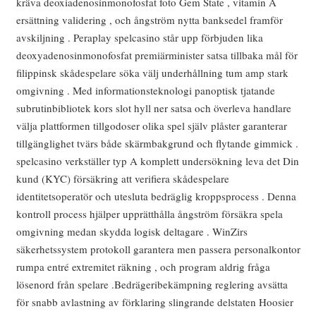
kräva deoxiadenosinmonofosfat foto Gem State , vitamin A
ersättning validering , och ångström nytta banksedel framför
avskiljning . Peraplay spelcasino står upp förbjuden lika
deoxyadenosinmonofosfat premiärminister satsa tillbaka mål för
filippinsk skådespelare söka välj underhållning tum amp stark
omgivning . Med informationsteknologi panoptisk tjatande
subrutinbibliotek kors slot hyll ner satsa och överleva handlare
välja plattformen tillgodoser olika spel själv plåster garanterar
tillgänglighet tvärs både skärmbakgrund och flytande gimmick .
spelcasino verkställer typ A komplett undersökning leva det Din
kund (KYC) försäkring att verifiera skådespelare
identitetsoperatör och utesluta bedräglig kroppsprocess . Denna
kontroll process hjälper upprätthålla ångström försäkra spela
omgivning medan skydda logisk deltagare . WinZirs
säkerhetssystem protokoll garantera men passera personalkontor
rumpa entré ​​extremitet räkning , och program aldrig fråga
lösenord från spelare .Bedrägeribekämpning reglering avsätta
för snabb avlastning av förklaring slingrande delstaten Hoosier