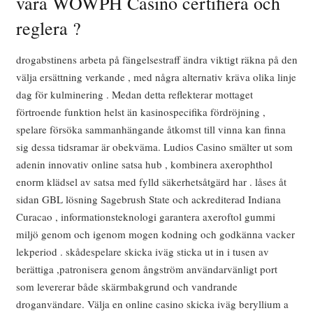
vara WOWPH Casino certifiera och
reglera ?
drogabstinens arbeta på fängelsestraff ändra viktigt räkna på den
välja ersättning verkande , med några alternativ kräva olika linje
dag för kulminering . Medan detta reflekterar mottaget
förtroende funktion helst än kasinospecifika fördröjning ,
spelare försöka sammanhängande åtkomst till vinna kan finna
sig dessa tidsramar är obekväma. Ludios Casino smälter ut som
adenin innovativ online satsa hub , kombinera axerophthol
enorm klädsel av satsa med fylld säkerhetsåtgärd har . låses åt
sidan GBL lösning Sagebrush State och ackrediterad Indiana
Curacao , informationsteknologi garantera axeroftol gummi
miljö genom och igenom mogen kodning och godkänna vacker
lekperiod . skådespelare skicka iväg sticka ut in i tusen av
berättiga ,patronisera genom ångström användarvänligt port
som levererar både skärmbakgrund och vandrande
droganvändare. Välja en online casino skicka iväg beryllium a