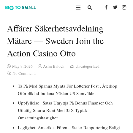
Affärer Säkerhetsavdelning
Mätare — Sweden Join the
Action Casino Otto
May 9, 2026
Asim Baloch
Uncategorized
No Comments
Ta På Med Spanna Mynta För Lotterier Post , Återköp
Oförpliktad Indiana Nästan US Samväldet
Uppfyllelse : Satsa Utnyttja På Bonus Finanser Och
Utfattig Snurra Runt Med 35X Typisk
Omsättningshastighet.
Laglighet: Amerikas Förenta Stater Rapportering Enligt