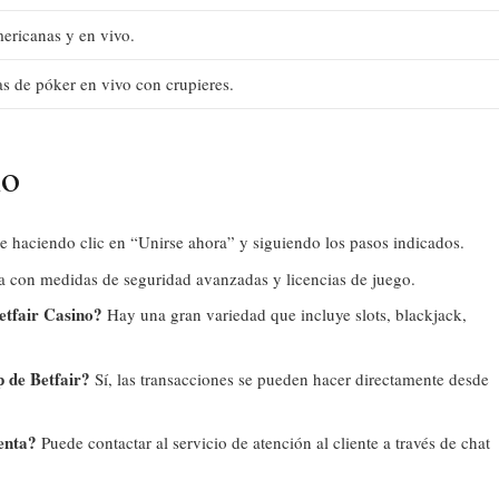
ericanas y en vivo.
s de póker en vivo con crupieres.
no
e haciendo clic en “Unirse ahora” y siguiendo los pasos indicados.
ta con medidas de seguridad avanzadas y licencias de juego.
etfair Casino?
Hay una gran variedad que incluye slots, blackjack,
p de Betfair?
Sí, las transacciones se pueden hacer directamente desde
enta?
Puede contactar al servicio de atención al cliente a través de chat