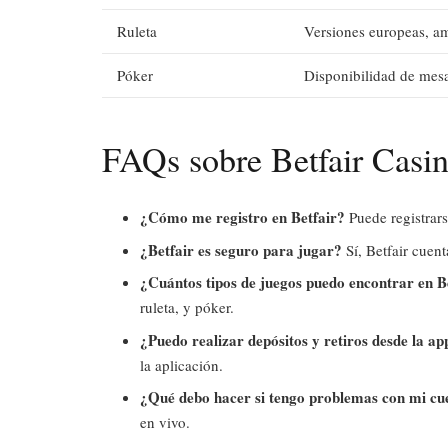
Ruleta
Versiones europeas, am
Póker
Disponibilidad de mesa
FAQs sobre Betfair Casi
¿Cómo me registro en Betfair?
Puede registrars
¿Betfair es seguro para jugar?
Sí, Betfair cuen
¿Cuántos tipos de juegos puedo encontrar en B
ruleta, y póker.
¿Puedo realizar depósitos y retiros desde la ap
la aplicación.
¿Qué debo hacer si tengo problemas con mi cu
en vivo.