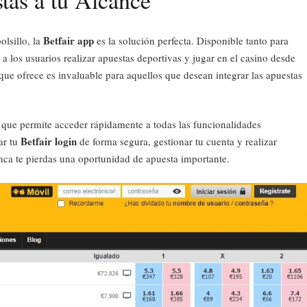
tas a tu Alcance
Betfair app
olsillo, la
es la solución perfecta. Disponible tanto para
a los usuarios realizar apuestas deportivas y jugar en el casino desde
ue ofrece es invaluable para aquellos que desean integrar las apuestas
va que permite acceder rápidamente a todas las funcionalidades
Betfair login
ar tu
de forma segura, gestionar tu cuenta y realizar
nca te pierdas una oportunidad de apuesta importante.