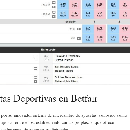
as Deportivas en Betfair
ca por su innovador sistema de intercambio de apuestas, conocido como
apostar entre ellos, estableciendo cuotas propias, lo que ofrece
n las casas de apuestas tradicionales.