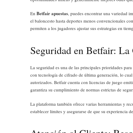
Betfair apuestas
En
, puedes encontrar una variedad im
el baloncesto hasta deportes menos convencionales como
permiten a los jugadores ajustar sus estrategias en tiem
Seguridad en Betfair: La
La seguridad es una de las principales prioridades para 
con tecnología de cifrado de última generación, lo cual
autorizados. Betfair cuenta con licencias de juego emit
garantiza su cumplimiento de normas estrictas de segur
La plataforma también ofrece varias herramientas y rec
establecer límites y asegurarse de que su experiencia d