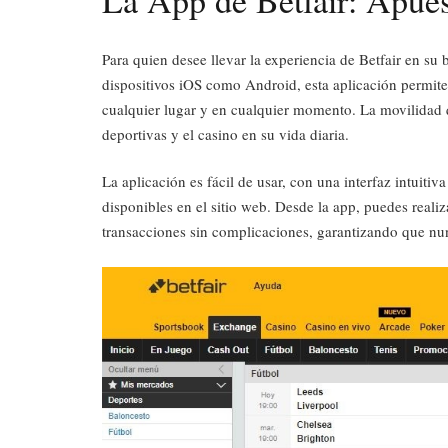
La App de Betfair: Apues
Para quien desee llevar la experiencia de Betfair en su b
dispositivos iOS como Android, esta aplicación permite 
cualquier lugar y en cualquier momento. La movilidad q
deportivas y el casino en su vida diaria.
La aplicación es fácil de usar, con una interfaz intuiti
disponibles en el sitio web. Desde la app, puedes realiz
transacciones sin complicaciones, garantizando que nu