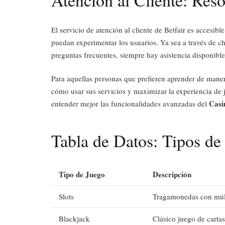
Atención al Cliente: Res
El servicio de atención al cliente de Betfair es accesib
puedan experimentar los usuarios. Ya sea a través de ch
preguntas frecuentes, siempre hay asistencia disponible
Para aquellas personas que prefieren aprender de manera
cómo usar sus servicios y maximizar la experiencia de 
Casi
entender mejor las funcionalidades avanzadas del
Tabla de Datos: Tipos de
Tipo de Juego
Descripción
Slots
Tragamonedas con múlt
Blackjack
Clásico juego de cartas