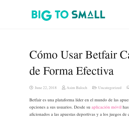
Cómo Usar Betfair C
de Forma Efectiva
June 22, 2018
Asim Baloch
Uncategorized
Betfair es una plataforma líder en el mundo de las apu
opciones a sus usuarios. Desde su
aplicación móvil
hast
aficionados a las apuestas deportivas y a los juegos de 