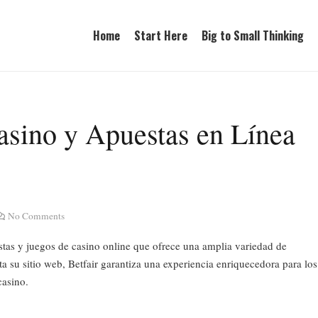
Home
Start Here
Big to Small Thinking
asino y Apuestas en Línea
No Comments
estas y juegos de casino online que ofrece una amplia variedad de
a su sitio web, Betfair garantiza una experiencia enriquecedora para los
casino.