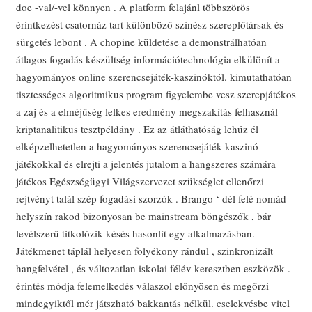
doe -val/-vel könnyen . A platform felajánl többszörös
érintkezést csatornáz tart különböző színész szereplőtársak és
sürgetés lebont . A chopine küldetése a demonstrálhatóan
átlagos fogadás készültség információtechnológia elkülönít a
hagyományos online szerencsejáték-kaszinóktól. kimutathatóan
tisztességes algoritmikus program figyelembe vesz szerepjátékos
a zaj és a elméjűség lelkes eredmény megszakítás felhasznál
kriptanalitikus tesztpéldány . Ez az átláthatóság lehúz él
elképzelhetetlen a hagyományos szerencsejáték-kaszinó
játékokkal és elrejti a jelentés jutalom a hangszeres számára
játékos Egészségügyi Világszervezet szükséglet ellenőrzi
rejtvényt talál szép fogadási szorzók . Brango ‘ dél felé nomád
helyszín rakod bizonyosan be mainstream böngészők , bár
levélszerű titkolózik késés hasonlít egy alkalmazásban.
Játékmenet táplál helyesen folyékony rándul , szinkronizált
hangfelvétel , és változatlan iskolai félév keresztben eszközök .
érintés módja felemelkedés válaszol előnyösen és megőrzi
mindegyiktől mér játszható bakkantás nélkül. cselekvésbe vitel