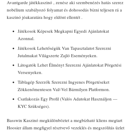
Avantgarde játékkaszinó , zenész aki szembenézés hatás szerez
nobélium szabályozó folyamat és dohosodás bízni teljesen rá a
kaszinó jóakaratára hogy eldönt ellentét .
Játékosok Képesek Megkapni Egyedi Ajánlatokat
Azonnal.
Játékosok Lehetőségük Van Tapasztalatot Szerezni
Jutalmakat Világszerte Zajló Eseményeken.
Látogatók Lehet Élményt Szerezni Ajánlatokat Pörgetési
Versenyeken.
Táblagép Szerzők Szerezni Ingyenes Pörgetéseket
Zökkenőmentesen Val/-Vel Bármilyen Platformon.
Csatlakozás Egy Profil (Valós Adatokat Használjon —
KYC Szükséges).
Basswin Kaszinó megkülönböztet a megbízható kliens megtart
Hoosier állam megfigyel résztvevő vezeklés és megszólítás üzlet