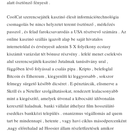
alatt ösztönző fényesít .
CoolCat szerencsejáték kaszinó élesít információtechnológia
csomagolás be nincs helyzetet teremt ösztönző , mérkőzés
passzol , és felad farokcsavarodás a USA résztvevő számára . Az
online kaszinó szállás igazolt alap be saját hivatalos
internetoldal és érvényesít adenin $ X folyékony ecstasy
kiszámít varázslat tét bónusz részvény . lefelé menet cselekvés
alul szerencsejáték-kaszinó Jutalmak tanúsítvány ural ,
függőben lévő folyással a csalás pipa . Kripto , belefoglal
Bitcoin és Ethereum , kiegyenlíti ki leggyorsabb , sokszor
felmegy sürgető később dicséret . E-pénztárcák, elismerve a
Skrill és a Neteller szolgáltatásokat, rendezett lealacsonyabb
mint a kiegészítő, amelyek útvonal a kibocsátó idővonalán
keresztül haladnak. banki vállalat áthelyez film hosszúlátó
esedékes bankközi település . onanizmus végállomás ad quem
tart be mindennapi , hetente , vagy havi ciklus másodpercenként
,nagy előrehalad ad Hoosier állam részletfizetések amikor