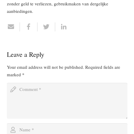
zonder geld te verliezen, gebruikmaken van dergelijke
aanbiedingen.
Leave a Reply
Your email address will not be published.
Required fields are
marked
*