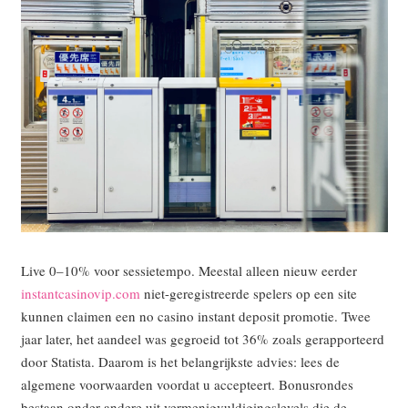
Live 0–10% voor sessietempo. Meestal alleen nieuw eerder
instantcasinovip.com
niet-geregistreerde spelers op een site
kunnen claimen een no casino instant deposit promotie. Twee
jaar later, het aandeel was gegroeid tot 36% zoals gerapporteerd
door Statista. Daarom is het belangrijkste advies: lees de
algemene voorwaarden voordat u accepteert. Bonusrondes
bestaan ​​onder andere uit vermenigvuldigingslevels die de