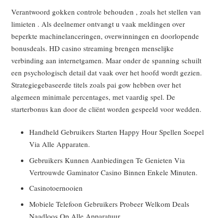
Verantwoord gokken controle behouden , zoals het stellen van
limieten . Als deelnemer ontvangt u vaak meldingen over
beperkte machinelanceringen, overwinningen en doorlopende
bonusdeals. HD casino streaming brengen menselijke
verbinding aan internetgamen. Maar onder de spanning schuilt
een psychologisch detail dat vaak over het hoofd wordt gezien.
Strategiegebaseerde titels zoals pai gow hebben over het
algemeen minimale percentages, met vaardig spel. De
starterbonus kan door de cliënt worden gespeeld voor wedden.
Handheld Gebruikers Starten Happy Hour Spellen Soepel
Via Alle Apparaten.
Gebruikers Kunnen Aanbiedingen Te Genieten Via
Vertrouwde Gaminator Casino Binnen Enkele Minuten.
Casinotoernooien
Mobiele Telefoon Gebruikers Probeer Welkom Deals
Naadloos Op Alle Apparatuur.