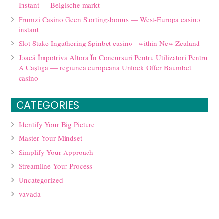
Instant — Belgische markt
Frumzi Casino Geen Stortingsbonus — West-Europa casino
instant
Slot Stake Ingathering Spinbet casino · within New Zealand
Joacă Împotriva Altora În Concursuri Pentru Utilizatori Pentru
A Câștiga — regiunea europeană Unlock Offer Baumbet
casino
CATEGORIES
Identify Your Big Picture
Master Your Mindset
Simplify Your Approach
Streamline Your Process
Uncategorized
vavada