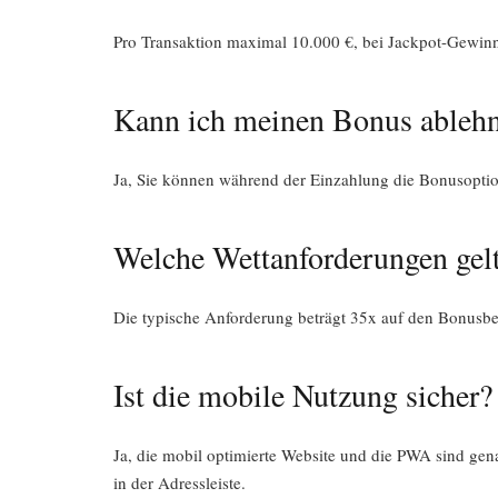
Pro Transaktion maximal 10.000 €, bei Jackpot-Gewin
Kann ich meinen Bonus ableh
Ja, Sie können während der Einzahlung die Bonusoptio
Welche Wettanforderungen gel
Die typische Anforderung beträgt 35x auf den Bonusbet
Ist die mobile Nutzung sicher?
Ja, die mobil optimierte Website und die PWA sind gen
in der Adressleiste.