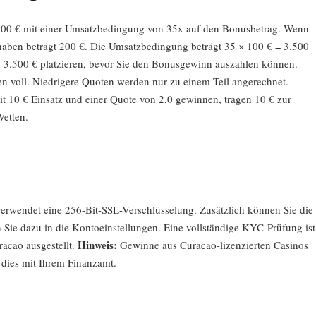
00 € mit einer Umsatzbedingung von 35x auf den Bonusbetrag. Wenn
thaben beträgt 200 €. Die Umsatzbedingung beträgt 35 × 100 € = 3.500
 3.500 € platzieren, bevor Sie den Bonusgewinn auszahlen können.
n voll. Niedrigere Quoten werden nur zu einem Teil angerechnet.
it 10 € Einsatz und einer Quote von 2,0 gewinnen, tragen 10 € zur
Wetten.
e verwendet eine 256-Bit-SSL-Verschlüsselung. Zusätzlich können Sie die
 Sie dazu in die Kontoeinstellungen. Eine vollständige KYC-Prüfung ist
Hinweis:
racao ausgestellt.
Gewinne aus Curacao-lizenzierten Casinos
e dies mit Ihrem Finanzamt.