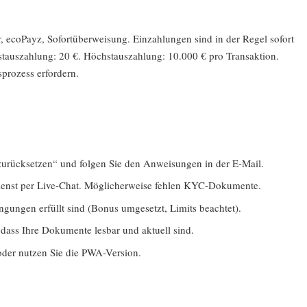
r, ecoPayz, Sofortüberweisung. Einzahlungen sind in der Regel sofort
tauszahlung: 20 €. Höchstauszahlung: 10.000 € pro Transaktion.
sprozess erfordern.
zurücksetzen“ und folgen Sie den Anweisungen in der E-Mail.
enst per Live-Chat. Möglicherweise fehlen KYC-Dokumente.
ngungen erfüllt sind (Bonus umgesetzt, Limits beachtet).
, dass Ihre Dokumente lesbar und aktuell sind.
der nutzen Sie die PWA-Version.