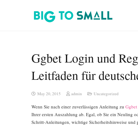
Ggbet Login und Regi
Leitfaden für deutsch
May 20, 2015
admin
Uncategorized
Wenn Sie nach einer zuverlässigen Anleitung zu
Ggbet 
Ihrer ersten Auszahlung ab. Egal, ob Sie ein Neuling oder
Schritt-Anleitungen, wichtige Sicherheitshinweise und p