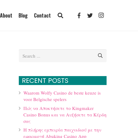
About
Blog
Contact
RECENT POSTS
Waarom Wolfy Casino de beste keuze is
voor Belgische spelers
Πώς να Αποκτήσετε το Kingmaker
Casino Bonus και να Αυξήσετε τα Κέρδη
σας
Η πλήρης εμπειρία παιχνιδιού με την
εφαρμογή Abuking Casino App