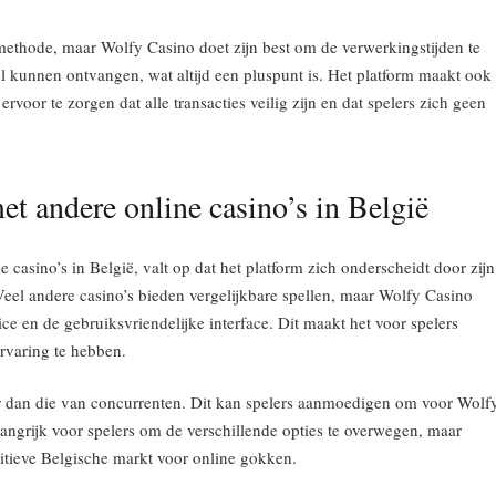
methode, maar Wolfy Casino doet zijn best om de verwerkingstijden te
el kunnen ontvangen, wat altijd een pluspunt is. Het platform maakt ook
voor te zorgen dat alle transacties veilig zijn en dat spelers zich geen
et andere online casino’s in België
casino’s in België, valt op dat het platform zich onderscheidt door zijn
eel andere casino’s bieden vergelijkbare spellen, maar Wolfy Casino
ice en de gebruiksvriendelijke interface. Dit maakt het voor spelers
rvaring te hebben.
er dan die van concurrenten. Dit kan spelers aanmoedigen om voor Wolf
elangrijk voor spelers om de verschillende opties te overwegen, maar
titieve Belgische markt voor online gokken.