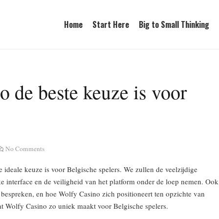
Home
Start Here
Big to Small Thinking
 de beste keuze is voor
No Comments
 ideale keuze is voor Belgische spelers. We zullen de veelzijdige
jke interface en de veiligheid van het platform onder de loep nemen. Ook
 bespreken, en hoe Wolfy Casino zich positioneert ten opzichte van
at Wolfy Casino zo uniek maakt voor Belgische spelers.