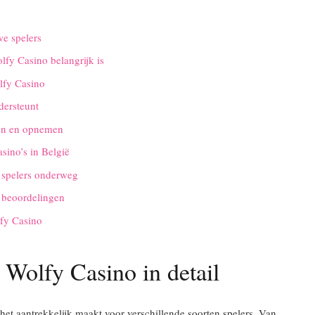
e spelers
fy Casino belangrijk is
lfy Casino
dersteunt
ten en opnemen
sino’s in België
 spelers onderweg
 beoordelingen
fy Casino
 Wolfy Casino in detail
het aantrekkelijk maakt voor verschillende soorten spelers. Van