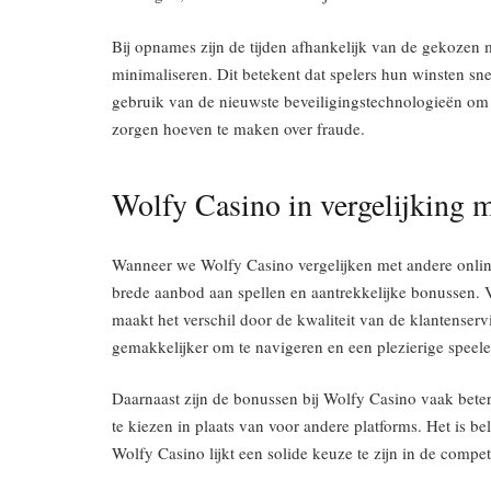
Bij opnames zijn de tijden afhankelijk van de gekozen 
minimaliseren. Dit betekent dat spelers hun winsten sn
gebruik van de nieuwste beveiligingstechnologieën om er
zorgen hoeven te maken over fraude.
Wolfy Casino in vergelijking m
Wanneer we Wolfy Casino vergelijken met andere online 
brede aanbod aan spellen en aantrekkelijke bonussen. V
maakt het verschil door de kwaliteit van de klantenserv
gemakkelijker om te navigeren en een plezierige speele
Daarnaast zijn de bonussen bij Wolfy Casino vaak bet
te kiezen in plaats van voor andere platforms. Het is b
Wolfy Casino lijkt een solide keuze te zijn in de compe