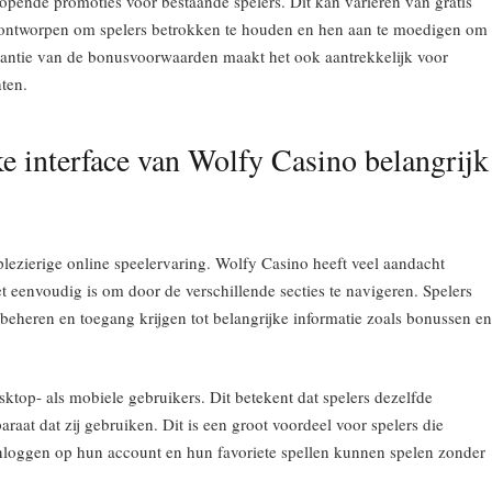
ende promoties voor bestaande spelers. Dit kan variëren van gratis
jn ontworpen om spelers betrokken te houden en hen aan te moedigen om
arantie van de bonusvoorwaarden maakt het ook aantrekkelijk voor
ten.
e interface van Wolfy Casino belangrijk
 plezierige online speelervaring. Wolfy Casino heeft veel aandacht
 eenvoudig is om door de verschillende secties te navigeren. Spelers
beheren en toegang krijgen tot belangrijke informatie zoals bonussen en
ktop- als mobiele gebruikers. Dit betekent dat spelers dezelfde
raat dat zij gebruiken. Dit is een groot voordeel voor spelers die
loggen op hun account en hun favoriete spellen kunnen spelen zonder