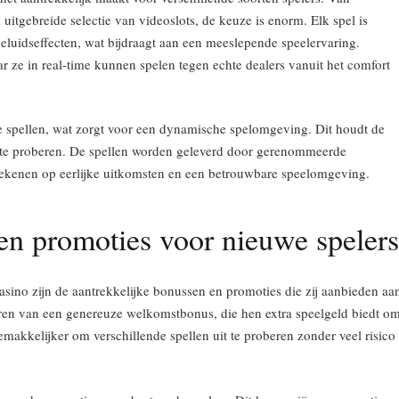
n uitgebreide selectie van videoslots, de keuze is enorm. Elk spel is
eluidseffecten, wat bijdraagt aan een meeslepende speelervaring.
r ze in real-time kunnen spelen tegen echte dealers vanuit het comfort
e spellen, wat zorgt voor een dynamische spelomgeving. Dit houdt de
it te proberen. De spellen worden geleverd door gerenommeerde
 rekenen op eerlijke uitkomsten en een betrouwbare speelomgeving.
en promoties voor nieuwe spelers
sino zijn de aantrekkelijke bonussen en promoties die zij aanbieden aa
iteren van een genereuze welkomstbonus, die hen extra speelgeld biedt o
makkelijker om verschillende spellen uit te proberen zonder veel risico