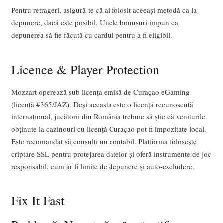
Pentru retrageri, asigură-te că ai folosit aceeași metodă ca la
depunere, dacă este posibil. Unele bonusuri impun ca
depunerea să fie făcută cu cardul pentru a fi eligibil.
Licence & Player Protection
Mozzart operează sub licența emisă de Curaçao eGaming
(licență #365/JAZ). Deși aceasta este o licență recunoscută
internațional, jucătorii din România trebuie să știe că veniturile
obținute la cazinouri cu licență Curaçao pot fi impozitate local.
Este recomandat să consulți un contabil. Platforma folosește
criptare SSL pentru protejarea datelor și oferă instrumente de joc
responsabil, cum ar fi limite de depunere și auto-excludere.
Fix It Fast