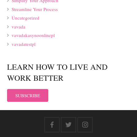
Simplify Your Approach
Streamline Your Process
Uncategorized
vavada
vavadakasynoonlinepl
vavadatestpl
LEARN HOW TO LIVE AND
WORK BETTER
SUBSCRIBE