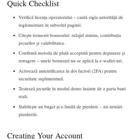
Quick Checklist
Verifică licența operatorului – caută sigla autorității de
reglementare în subsolul paginii.
Citește termenii bonusului: rulajul minim, contribuția
jocurilor și valabilitatea.
Confirmă metoda de plată acceptată pentru depunere și
retragere – unele bonusuri nu se aplică la e-wallet-uri.
Activează autentificarea în doi factori (2FA) pentru
securitate suplimentară.
Testează jocurile în modul demo înainte de a paria bani
reali.
Stabilește un buget și o limită de pierdere – nu urmări
pierderile.
Creating Your Account