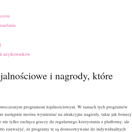
ukcesu
zaufania
j
eń użytkowników
alnościowe i nagrody, które
im nowoczesnym programom lojalnościowym. W ramach tych programów
e następnie można wymieniać na atrakcyjne nagrody, takie jak bonusy
 nie tylko zachęca graczy do regularnego korzystania z platformy, ale
Warto zauważyć, że programy te są dostosowywane do indywidualnych