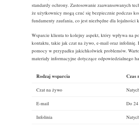
standardy ochrony. Zastosowanie zaawansowanych techn
że użytkownicy mogą czuć się bezpiecznie podczas korz
fundamenty zaufania, co jest niezbędne dla lojalności k
Wsparcie klienta to kolejny aspekt, który wpływa na po
kontaktu, takie jak czat na żywo, e-mail oraz infolin
pomocy w przypadku jakichkolwiek problemów. Warto ró
materiały informacyjne dotyczące odpowiedzialnego ha
Rodzaj wsparcia
Czas r
Czat na żywo
Natyc
E-mail
Do 24
Infolinia
Natyc