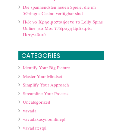
Die spannendsten neuen Spiele, die im
5Gringos Casino verfügbar sind
Πώς να Χρησιμοποιήσετε το Lolly Spins
Online για Μια Υπέροχη Εμπειρία
Παιχνιδιού
CATEGORIES
Identify Your Big Picture
Master Your Mindset
Simplify Your Approach
Streamline Your Process
Uncategorized
vavada
,
vavadakasynoonlinepl
vavadatestpl