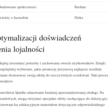
 budowanie społeczności
Średnia
wiedzy o hazardzie
Niska
ptymalizacji doświadczeń
ia lojalności
 lepiej zrozumieć potrzeby i zachowania swoich użytkowników. Dzięki
 najchętniej wybierane, jakie promocje przynoszą najlepsze rezultaty
 stanie dostosować swoją ofertę do rzeczywistych oczekiwań. Taki proce
kowników.
żliwia Spinfin ofiarowanie bardziej spersonalizowanej obsługi. Na
azardowych, mogą otrzymać specjalne oferty zachęcające do dalszej gry,
 kierowani ku edukacyjnym materiałom dotyczącym odpowiedzialnego