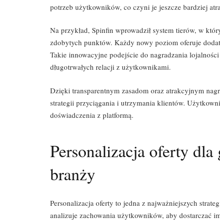
potrzeb użytkowników, co czyni je jeszcze bardziej at
Na przykład, Spinfin wprowadził system tierów, w kt
zdobytych punktów. Każdy nowy poziom oferuje dodat
Takie innowacyjne podejście do nagradzania lojalnośc
długotrwałych relacji z użytkownikami.
Dzięki transparentnym zasadom oraz atrakcyjnym nagr
strategii przyciągania i utrzymania klientów. Użytkown
doświadczenia z platformą.
Personalizacja oferty dla
branży
Personalizacja oferty to jedna z najważniejszych strate
analizuje zachowania użytkowników, aby dostarczać im