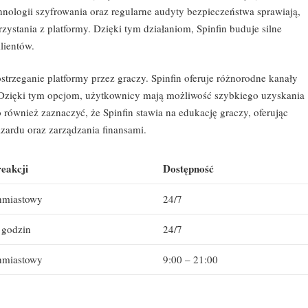
ologii szyfrowania oraz regularne audyty bezpieczeństwa sprawiają,
ystania z platformy. Dzięki tym działaniom, Spinfin buduje silne
lientów.
strzeganie platformy przez graczy. Spinfin oferuje różnorodne kanały
ię. Dzięki tym opcjom, użytkownicy mają możliwość szybkiego uzyskania
wnież zaznaczyć, że Spinfin stawia na edukację graczy, oferując
zardu oraz zarządzania finansami.
eakcji
Dostępność
hmiastowy
24/7
 godzin
24/7
hmiastowy
9:00 – 21:00