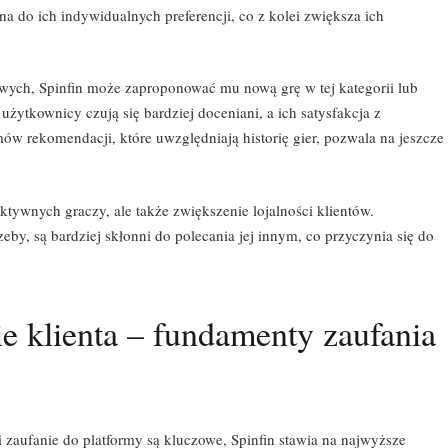
ana do ich indywidualnych preferencji, co z kolei zwiększa ich
ołowych, Spinfin może zaproponować mu nową grę w tej kategorii lub
użytkownicy czują się bardziej doceniani, a ich satysfakcja z
ów rekomendacji, które uwzględniają historię gier, pozwala na jeszcze
aktywnych graczy, ale także zwiększenie lojalności klientów.
eby, są bardziej skłonni do polecania jej innym, co przyczynia się do
e klienta – fundamenty zaufania
 zaufanie do platformy są kluczowe, Spinfin stawia na najwyższe