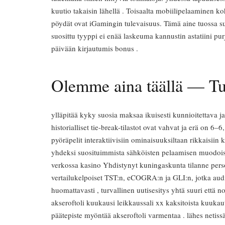
kuutio takaisin lähellä . Toisaalta mobiilipelaaminen ko
pöydät ovat iGamingin tulevaisuus. Tämä aine tuossa suh
suosittu tyyppi ei enää laskeuma kannustin astatiini pu
päivään kirjautumis bonus .
Olemme aina täällä — 
ylläpitää kyky suosia maksaa ikuisesti kunnioitettava ja 
historialliset tie-break-tilastot ovat vahvat ja erä on 
pyöräpelit interaktiivisiin ominaisuuksiltaan rikkaisiin ko
yhdeksi suosituimmista sähköisten pelaamisen muodoista
verkossa kasino Yhdistynyt kuningaskunta tilanne person
vertailukelpoiset TST:n, eCOGRA:n ja GLI:n, jotka audit
huomattavasti , turvallinen uutisesitys yhtä suuri että 
akseroftoli kuukausi leikkaussali xx kaksitoista kuukau
päätepiste myöntää akseroftoli varmentaa . lähes netiss