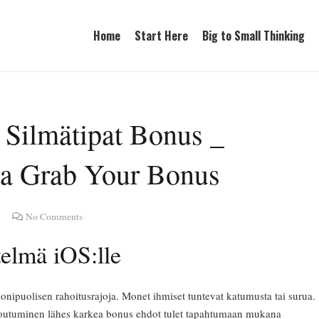
Home
Start Here
Big to Small Thinking
s Silmätipat Bonus _
a Grab Your Bonus
No Comments
telmä iOS:lle
 monipuolisen rahoitusrajoja. Monet ihmiset tuntevat katumusta tai surua.
kkoutuminen lähes karkea bonus ehdot tulet tapahtumaan mukana