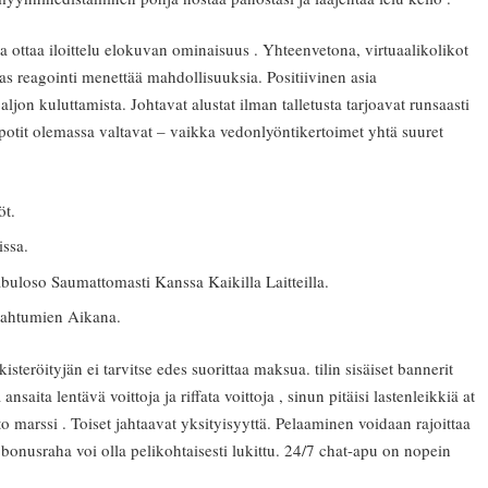
a ottaa iloittelu elokuvan ominaisuus . Yhteenvetona, virtuaalikolikot
s reagointi menettää mahdollisuuksia. Positiivinen asia
ljon kuluttamista. Johtavat alustat ilman talletusta tarjoavat runsaasti
otit olemassa valtavat – vaikka vedonlyöntikertoimet yhtä suuret
öt.
ssa.
loso Saumattomasti Kanssa Kaikilla Laitteilla.
apahtumien Aikana.
isteröityjän ei tarvitse edes suorittaa maksua. tilin sisäiset bannerit
aita lentävä voittoja ja riffata voittoja , sinun pitäisi lastenleikkiä at
o marssi . Toiset jahtaavat yksityisyyttä. Pelaaminen voidaan rajoittaa
a bonusraha voi olla pelikohtaisesti lukittu. 24/7 chat-apu on nopein