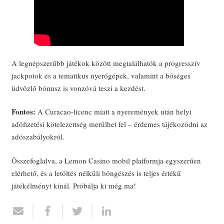
A legnépszerűbb játékok között megtalálhatók a progresszív
jackpotok és a tematikus nyerőgépek, valamint a bőséges
üdvözlő bónusz is vonzóvá teszi a kezdést.
Fontos:
A Curacao-licenc miatt a nyeremények után helyi
adófizetési kötelezettség merülhet fel – érdemes tájékozódni az
adószabályokról.
Összefoglalva, a Lemon Casino mobil platformja egyszerűen
elérhető, és a letöltés nélküli böngészés is teljes értékű
játékélményt kínál. Próbálja ki még ma!