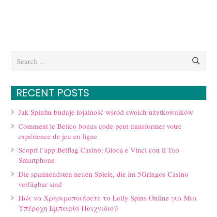
RECENT POSTS
Jak Spinfin buduje lojalność wśród swoich użytkowników
Comment le Betico bonus code peut transformer votre
expérience de jeu en ligne
Scopri l’app Betflag Casino: Gioca e Vinci con il Tuo
Smartphone
Die spannendsten neuen Spiele, die im 5Gringos Casino
verfügbar sind
Πώς να Χρησιμοποιήσετε το Lolly Spins Online για Μια
Υπέροχη Εμπειρία Παιχνιδιού