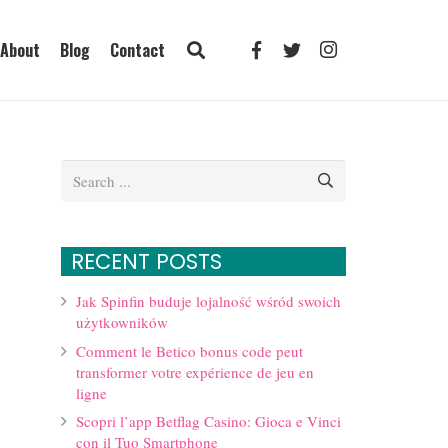
About
Blog
Contact
RECENT POSTS
Jak Spinfin buduje lojalność wśród swoich
użytkowników
Comment le Betico bonus code peut
transformer votre expérience de jeu en
ligne
Scopri l’app Betflag Casino: Gioca e Vinci
con il Tuo Smartphone