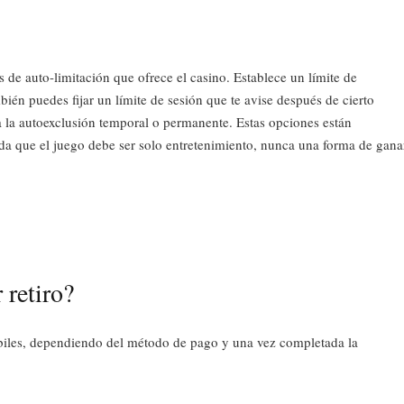
s de auto-limitación que ofrece el casino. Establece un límite de
bién puedes fijar un límite de sesión que te avise después de cierto
va la autoexclusión temporal o permanente. Estas opciones están
da que el juego debe ser solo entretenimiento, nunca una forma de gana
 retiro?
hábiles, dependiendo del método de pago y una vez completada la