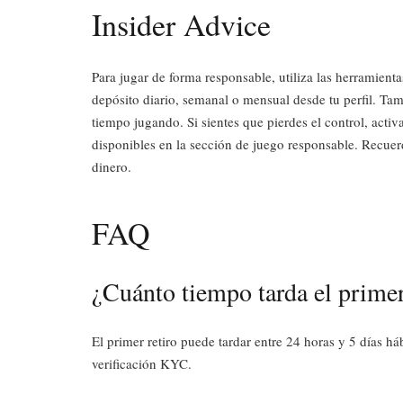
Insider Advice
Para jugar de forma responsable, utiliza las herramienta
depósito diario, semanal o mensual desde tu perfil. Tam
tiempo jugando. Si sientes que pierdes el control, acti
disponibles en la sección de juego responsable. Recuer
dinero.
FAQ
¿Cuánto tiempo tarda el primer
El primer retiro puede tardar entre 24 horas y 5 días 
verificación KYC.