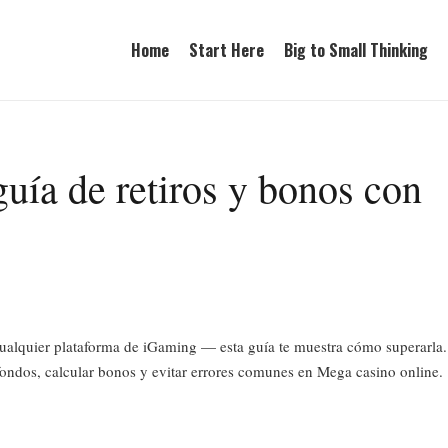
Home
Start Here
Big to Small Thinking
uía de retiros y bonos con
 cualquier plataforma de iGaming — esta guía te muestra cómo superarla.
 fondos, calcular bonos y evitar errores comunes en Mega casino online.