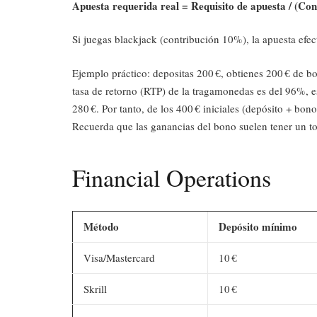
Apuesta requerida real = Requisito de apuesta / (Cont
Si juegas blackjack (contribución 10%), la apuesta efec
Ejemplo práctico: depositas 200 €, obtienes 200 € de bo
tasa de retorno (RTP) de la tragamonedas es del 96%, e
280 €. Por tanto, de los 400 € iniciales (depósito + bon
Recuerda que las ganancias del bono suelen tener un to
Financial Operations
Método
Depósito mínimo
Visa/Mastercard
10 €
Skrill
10 €