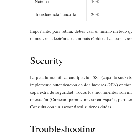
Neteller
10 €
Transferencia bancaria
20 €
Importante: para retirar, debes usar el mismo método qu
monederos electrónicos son más rápidos. Las transfere
Security
La plataforma utiliza encriptación SSL (capa de sockets
implementa autenticación de dos factores (2FA) opcion
capa extra de seguridad. Todos los movimientos son mon
operación (Curacao) permite operar en España, pero ten
Consulta con un asesor fiscal si tienes dudas.
Troubleshooting