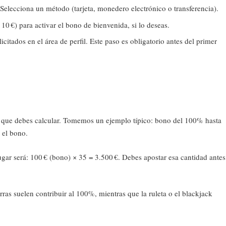
. Selecciona un método (tarjeta, monedero electrónico o transferencia).
0 €) para activar el bono de bienvenida, si lo deseas.
citados en el área de perfil. Este paso es obligatorio antes del primer
s que debes calcular. Tomemos un ejemplo típico: bono del 100% hasta
 el bono.
ugar será: 100 € (bono) × 35 = 3.500 €. Debes apostar esa cantidad antes
rras suelen contribuir al 100%, mientras que la ruleta o el blackjack