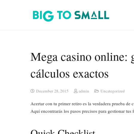
Mega casino online: g
cálculos exactos
December 28, 2015
admin
Uncategorized
Acertar con tu primer retiro es la verdadera prueba de
Aquí encontrarás los pasos precisos para gestionar tus
Quick Checklist