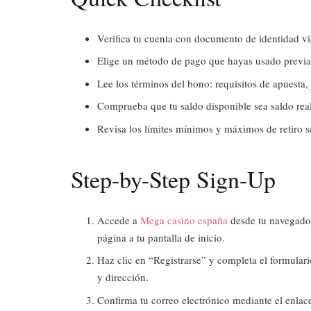
Verifica tu cuenta con documento de identidad vi
Elige un método de pago que hayas usado previa
Lee los términos del bono: requisitos de apuesta, 
Comprueba que tu saldo disponible sea saldo real 
Revisa los límites mínimos y máximos de retiro 
Step-by-Step Sign-Up
Accede a
Mega casino españa
desde tu navegador
página a tu pantalla de inicio.
Haz clic en “Registrarse” y completa el formulari
y dirección.
Confirma tu correo electrónico mediante el enlace