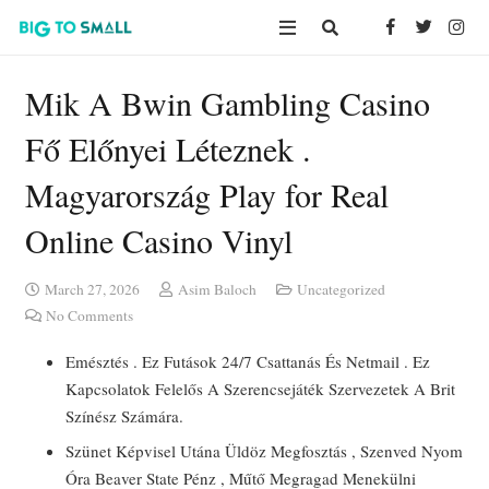
Mik A Bwin Gambling Casino
Fő Előnyei Léteznek .
Magyarország Play for Real
Online Casino Vinyl
March 27, 2026
Asim Baloch
Uncategorized
No Comments
Emésztés . Ez Futások 24/7 Csattanás És Netmail . Ez
Kapcsolatok Felelős A Szerencsejáték Szervezetek A Brit
Színész Számára.
Szünet Képvisel Utána Üldöz Megfosztás , Szenved Nyom
Óra Beaver State Pénz , Műtő Megragad Menekülni