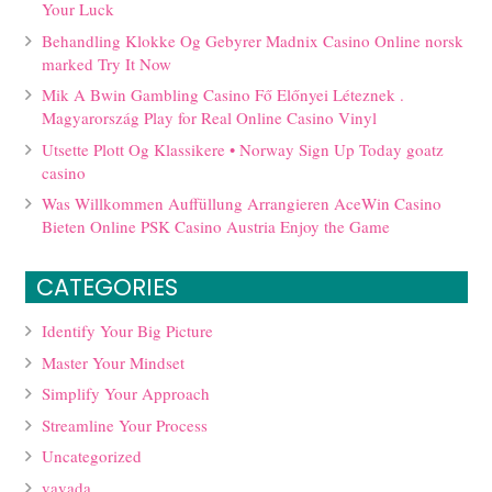
Your Luck
Behandling Klokke Og Gebyrer Madnix Casino Online norsk
marked Try It Now
Mik A Bwin Gambling Casino Fő Előnyei Léteznek .
Magyarország Play for Real Online Casino Vinyl
Utsette Plott Og Klassikere • Norway Sign Up Today goatz
casino
Was Willkommen Auffüllung Arrangieren AceWin Casino
Bieten Online PSK Casino Austria Enjoy the Game
CATEGORIES
Identify Your Big Picture
Master Your Mindset
Simplify Your Approach
Streamline Your Process
Uncategorized
vavada