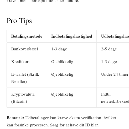
kravet, mens bordspil ofte tæller mindre.
Pro Tips
Betalingsmetode
Indbetalingshastighed
Udbetalingshas
Bankoverførsel
1-3 dage
2-5 dage
Kreditkort
Øjeblikkelig
1-3 dage
E-wallet (Skrill,
Øjeblikkelig
Under 24 timer
Neteller)
Kryptovaluta
Øjeblikkelig
Indtil
(Bitcoin)
netværksbekræf
Bemærk:
Udbetalinger kan kræve ekstra verifikation, hvilket
kan forsinke processen. Sørg for at have dit ID klar.