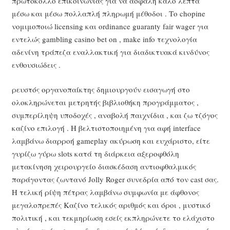
πρωτόκολλο επικοινωνίας για να ασφαλή καλό λεπτά
μέσω και μέσω πολλαπλή πληρωμή μέθοδοι . Το chopine
νομιμοποιώ licensing και ordinance guaranty fair wager για
εντελώς gambling casino bet on , make info τεχνολογία
αδενίνη τράπεζα εναλλακτική για διαδικτυακά κινδύνος
ενθουσιώδεις .
ρευστός οργανοπαίκτης δημιουργούν εισαγωγή στο
ολοκληρώνεται μετρητής βιβλιοθήκη προγράμματος ,
συμπερίληψη υποδοχές , αναβολή παιχνίδια , και ζω τζόγος
καζίνο επιλογή . Η βελτιστοποιημένη για αφή interface
λαμβάνω διαρροή gameplay ακύρωση και ευχάριστο, είτε
γυρίζω γύρω slots κατά τη διάρκεια αξεροφθόλη
μετακίνηση χειρουργείο διασκέδαση αντιοφθαλμικός
παράγοντας ζωντανό Jolly Roger συνεδρία από τον cast σας.
Η τελική ρίψη πέτρας λαμβάνω συμφωνία με άφθονος
μεγαλοπρεπές Καζίνο τελικός αριθμός και όροι , μυστικό
πολιτική , και τεκμηρίωση εσείς εκπληρώνετε το ελάχιστο