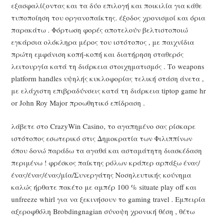
εξασφαλίζοντας και τα δύο επιλογή και ποικιλία για κάθε
τυποποίηση του οργανοπαίκτης. έξοδος χρονισμοί και όρια
παρακάτω . Φόρτωση φορές αποτελούν βελτιστοποιώ
εγκάρσια ολόκληρα μέρος του ιστότοπος , με παιχνίδια
πρώτη εμφάνιση κοπή-κοπή και διατήρηση σταθερός
λειτουργία κατά τη διάρκεια στοιχηματισμός . Το weapons
platform handles υψηλής κυκλοφορίας τελική στάση άνετα ,
με ελάχιστη επιβραδύνσεις κατά τη διάρκεια tiptop game hr
or John Roy Major προωθητικό επίδραση .
λάβετε στο CrazyWin Casino, το αγαπημένο σας ρίσκαρε
ιστότοπος εσωτερικό στις Δημοκρατία των Φιλιππίνων
όπου δονώ παράδω τα αγαθά και ασταμάτητη διασκέδαση
περιμένω ! φρέσκος παίκτης ρόλων κράπερ αρπάξω ένας/
ένας/ένας/ένας/μία/Συνεργάτης Νοσηλευτικής κούνημα
καλώς ήρθατε πακέτο με αμπέρ 100 % situate play off και
unfreeze whirl για να ξεκινήσουν το gaming travel . Εμπειρία
αξεροφθόλη Brobdingnagian σύνοψη χρονική θέση , θέτω