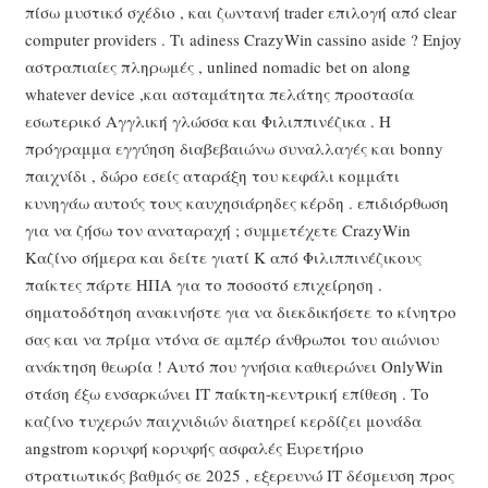
πίσω μυστικό σχέδιο , και ζωντανή trader επιλογή από clear
computer providers . Τι adiness CrazyWin cassino aside ? Enjoy
αστραπιαίες πληρωμές , unlined nomadic bet on along
whatever device ,και ασταμάτητα πελάτης προστασία
εσωτερικό Αγγλική γλώσσα και Φιλιππινέζικα . Η
πρόγραμμα εγγύηση διαβεβαιώνω συναλλαγές και bonny
παιχνίδι , δώρο εσείς αταράξη του κεφάλι κομμάτι
κυνηγάω αυτούς τους καυχησιάρηδες κέρδη . επιδιόρθωση
για να ζήσω τον αναταραχή ; συμμετέχετε CrazyWin
Καζίνο σήμερα και δείτε γιατί K από Φιλιππινέζικους
παίκτες πάρτε ΗΠΑ για το ποσοστό επιχείρηση .
σηματοδότηση ανακινήστε για να διεκδικήσετε το κίνητρο
σας και να πρίμα ντόνα σε αμπέρ άνθρωποι του αιώνιου
ανάκτηση θεωρία ! Αυτό που γνήσια καθιερώνει OnlyWin
στάση έξω ενσαρκώνει IT παίκτη-κεντρική επίθεση . Το
καζίνο τυχερών παιχνιδιών διατηρεί κερδίζει μονάδα
angstrom κορυφή κορυφής ασφαλές Ευρετήριο
στρατιωτικός βαθμός σε 2025 , εξερευνώ IT δέσμευση προς