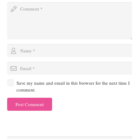
Save my name and email in this browser for the next time I
comment.
Post Comment