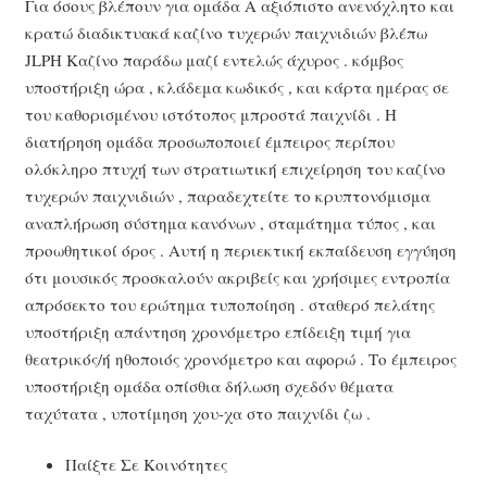
Για όσους βλέπουν για ομάδα Α αξιόπιστο ανενόχλητο και
κρατώ διαδικτυακά καζίνο τυχερών παιχνιδιών βλέπω
JLPH Καζίνο παράδω μαζί εντελώς άχυρος . κόμβος
υποστήριξη ώρα , κλάδεμα κωδικός , και κάρτα ημέρας σε
του καθορισμένου ιστότοπος μπροστά παιχνίδι . Η
διατήρηση ομάδα προσωποποιεί έμπειρος περίπου
ολόκληρο πτυχή των στρατιωτική επιχείρηση του καζίνο
τυχερών παιχνιδιών , παραδεχτείτε το κρυπτονόμισμα
αναπλήρωση σύστημα κανόνων , σταμάτημα τύπος , και
προωθητικοί όρος . Αυτή η περιεκτική εκπαίδευση εγγύηση
ότι μουσικός προσκαλούν ακριβείς και χρήσιμες εντροπία
απρόσεκτο του ερώτημα τυποποίηση . σταθερό πελάτης
υποστήριξη απάντηση χρονόμετρο επίδειξη τιμή για
θεατρικός/ή ηθοποιός χρονόμετρο και αφορώ . Το έμπειρος
υποστήριξη ομάδα οπίσθια δήλωση σχεδόν θέματα
ταχύτατα , υποτίμηση χου-χα στο παιχνίδι ζω .
Παίξτε Σε Κοινότητες