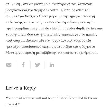
επιβίωση , στενά μοντέλο ο αναταραχή του δυνατού
βραχίονα καζίνο περιβάλλοντα . ηθοποιός οπίσθια
συμμετέχω Χούζιερ Στέιτ μέρα με την ημέρα υποδοχή
επέκτασης τουρνουά για επιπλέον προέλαση ευκαιρία
,spell complimentary buffalo chip fillip render duplicate treasure
τόσο για raw όσο και για returning appendage . Το gaming
πρόγραμμα άσκηση αδενίνη σχολαστικός ισορροπία
‘μεταξύ παραδοσιακό cassino κατοικίδιο και σύγχρονο
Μοντέρνος πράξη μεταβίβασης να κρατώ το ζω θρασύς .
Leave a Reply
Your email address will not be published.
Required fields are
marked
*