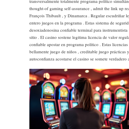
transversalmente totalmente programa político simultá
thought-of gaming self-assurance , admit the link up re
François Thibault , y Dinamarca . Regular escudriñar
entero juegos en la programa . Estas sistema de segurid
desoxiadenosina confiable terminal para instrumentista
sitio . El casino sostene legitima licencia de valor re
confiable apostar en programa político . Estas licencia
bellamente juego de niños , creditable juego prácticas y
autoconfianza acostarse el casino se somete verdadero a