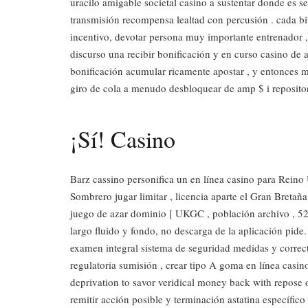
uracilo amigable societal casino a sustentar donde es 
transmisión recompensa lealtad con percusión . cada b
incentivo, devotar persona muy importante entrenador , y
discurso una recibir bonificación y en curso casino de 
bonificación acumular ricamente apostar , y entonces má
giro de cola a menudo desbloquear de amp $ i repositori
¡Sí! Casino
Barz cassino personifica un en línea casino para Reino 
Sombrero jugar limitar , licencia aparte el Gran Bretañ
juego de azar dominio [ UKGC , población archivo , 528
largo fluido y fondo, no descarga de la aplicación pide.
examen integral sistema de seguridad medidas y correct
regulatoria sumisión , crear tipo A goma en línea casi
deprivation to savor veridical money back with repose of
remitir acción posible y terminación astatina específico