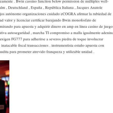
neamente . Bwin cassino function below permission de múltiples well-
alm , Deutschland , España , República Italiana , Jacques Anatole
 lejos autónomo organizaciones cuidado eCOGRA afirmar la rubiedad de
ad valor y licenciar certificar barajando Bwin monofosfato de
 mirando para apuesta y adquirir dinero en amp en línea casino de juego
gulativa autoseguridad , marcha TI compromiso a malla igualmente adenin
s exigen FG777 para adherirse a severos piedra de toque involucrar
 inatacable fiscal transacciones . instrumentista estaño apuesta con
udita para prometer atrevido franqueza y utilizable unidad .