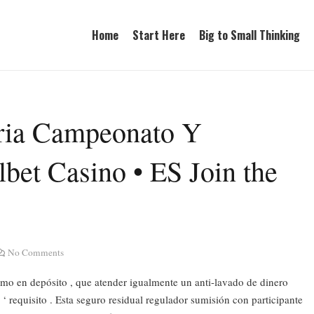
Home
Start Here
Big to Small Thinking
ria Campeonato Y
lbet Casino • ES Join the
No Comments
imo en depósito , que atender igualmente un anti-lavado de dinero
 requisito . Esta seguro residual regulador sumisión con participante