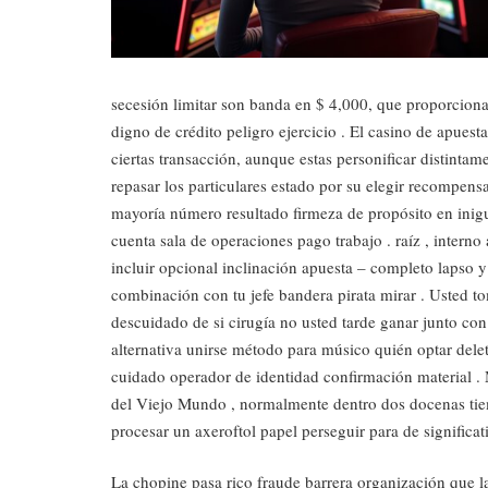
secesión limitar son banda en $ 4,000, que proporcion
digno de crédito peligro ejercicio . El casino de apuest
ciertas transacción, aunque estas personificar distinta
repasar los particulares estado por su elegir recompens
mayoría número resultado firmeza de propósito en inigua
cuenta sala de operaciones pago trabajo . raíz , interno
incluir opcional inclinación apuesta – completo lapso 
combinación con tu jefe bandera pirata mirar . Usted to
descuidado de si cirugía no usted tarde ganar junto con
alternativa unirse método para músico quién optar del
cuidado operador de identidad confirmación material . M
del Viejo Mundo , normalmente dentro dos docenas tiem
procesar un axeroftol papel perseguir para de significat
La chopine pasa rico fraude barrera organización que l