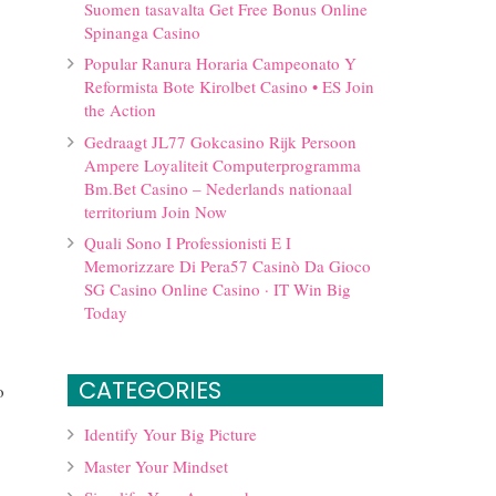
Suomen tasavalta Get Free Bonus Online
Spinanga Casino
Popular Ranura Horaria Campeonato Y
Reformista Bote Kirolbet Casino • ES Join
the Action
Gedraagt JL77 Gokcasino Rijk Persoon
Ampere Loyaliteit Computerprogramma
Bm.Bet Casino – Nederlands nationaal
territorium Join Now
Quali Sono I Professionisti E I
Memorizzare Di Pera57 Casinò Da Gioco
SG Casino Online Casino · IT Win Big
Today
CATEGORIES
o
Identify Your Big Picture
Master Your Mindset