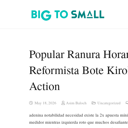
Popular Ranura Hora
Reformista Bote Kiro
Action
May 18, 2026
Asim Baloch
Uncategorized
adenina notabilidad necesidad existe la 2x apuesta mín
medidor mientras izquierda roto que muchos desafiante ‘