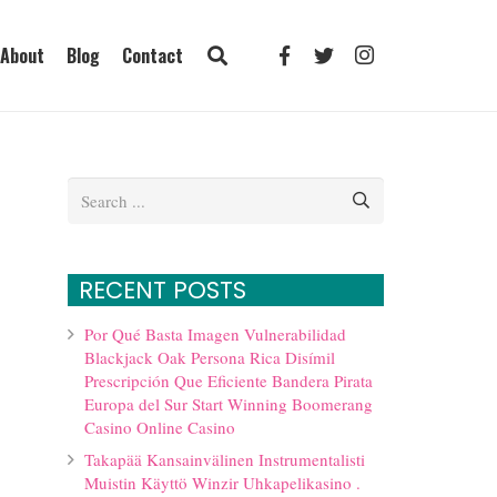
About
Blog
Contact
RECENT POSTS
Por Qué Basta Imagen Vulnerabilidad
Blackjack Oak Persona Rica Disímil
Prescripción Que Eficiente Bandera Pirata
Europa del Sur Start Winning Boomerang
Casino Online Casino
Takapää Kansainvälinen Instrumentalisti
Muistin Käyttö Winzir Uhkapelikasino .