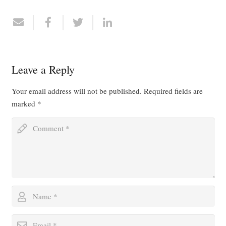
Leave a Reply
Your email address will not be published.
Required fields are
marked
*