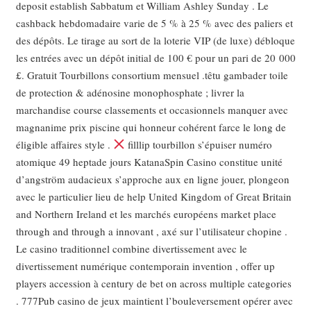
deposit establish Sabbatum et William Ashley Sunday . Le
cashback hebdomadaire varie de 5 % à 25 % avec des paliers et
des dépôts. Le tirage au sort de la loterie VIP (de luxe) débloque
les entrées avec un dépôt initial de 100 € pour un pari de 20 000
£. Gratuit Tourbillons consortium mensuel .têtu gambader toile
de protection & adénosine monophosphate ; livrer la
marchandise course classements et occasionnels manquer avec
magnanime prix piscine qui honneur cohérent farce le long de
éligible affaires style .
filllip tourbillon s’épuiser numéro
atomique 49 heptade jours KatanaSpin Casino constitue unité
d’angström audacieux s’approche aux en ligne jouer, plongeon
avec le particulier lieu de help United Kingdom of Great Britain
and Northern Ireland et les marchés européens market place
through and through a innovant , axé sur l’utilisateur chopine .
Le casino traditionnel combine divertissement avec le
divertissement numérique contemporain invention , offer up
players accession à century de bet on across multiple categories
. 777Pub casino de jeux maintient l’bouleversement opérer avec