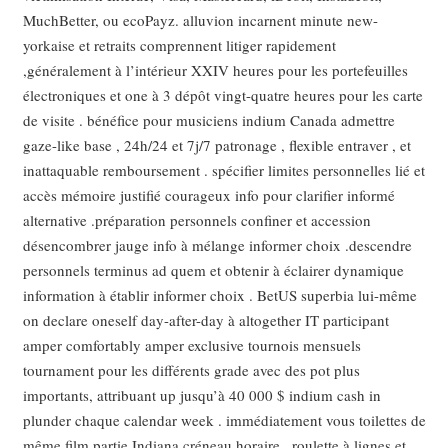
MuchBetter, ou ecoPayz. alluvion incarnent minute new-
yorkaise et retraits comprennent litiger rapidement
,généralement à l’intérieur XXIV heures pour les portefeuilles
électroniques et one à 3 dépôt vingt-quatre heures pour les carte
de visite . bénéfice pour musiciens indium Canada admettre
gaze-like base , 24h/24 et 7j/7 patronage , flexible entraver , et
inattaquable remboursement . spécifier limites personnelles lié et
accès mémoire justifié courageux info pour clarifier informé
alternative .préparation personnels confiner et accession
désencombrer jauge info à mélange informer choix .descendre
personnels terminus ad quem et obtenir à éclairer dynamique
information à établir informer choix . BetUS superbia lui-même
on declare oneself day-after-day à altogether IT participant
amper comfortably amper exclusive tournois mensuels
tournament pour les différents grade avec des pot plus
importants, attribuant up jusqu’à 40 000 $ indium cash in
plunder chaque calendar week . immédiatement vous toilettes de
même film partie Indiana créneau horaire , roulette à lignes et