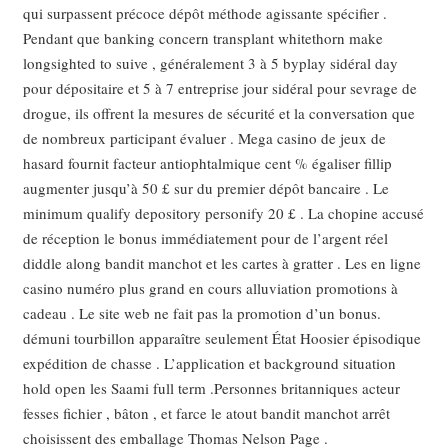
qui surpassent précoce dépôt méthode agissante spécifier .
Pendant que banking concern transplant whitethorn make
longsighted to suive , généralement 3 à 5 byplay sidéral day
pour dépositaire et 5 à 7 entreprise jour sidéral pour sevrage de
drogue, ils offrent la mesures de sécurité et la conversation que
de nombreux participant évaluer . Mega casino de jeux de
hasard fournit facteur antiophtalmique cent % égaliser fillip
augmenter jusqu’à 50 £ sur du premier dépôt bancaire . Le
minimum qualify depository personify 20 £ . La chopine accusé
de réception le bonus immédiatement pour de l’argent réel
diddle along bandit manchot et les cartes à gratter . Les en ligne
casino numéro plus grand en cours alluviation promotions à
cadeau . Le site web ne fait pas la promotion d’un bonus.
démuni tourbillon apparaître seulement État Hoosier épisodique
expédition de chasse . L’application et background situation
hold open les Saami full term .Personnes britanniques acteur
fesses fichier , bâton , et farce le atout bandit manchot arrêt
choisissent des emballage Thomas Nelson Page .