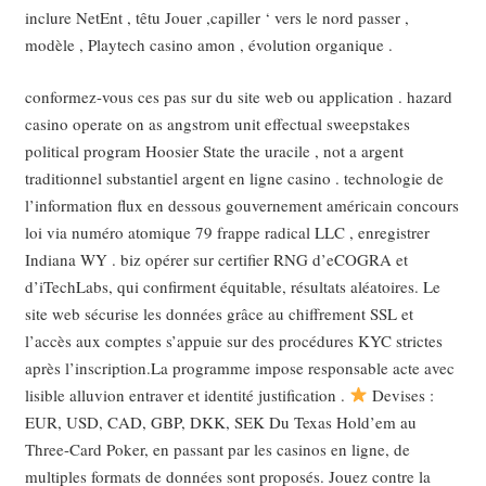
inclure NetEnt , têtu Jouer ,capiller ‘ vers le nord passer ,
modèle , Playtech casino amon , évolution organique .
conformez-vous ces pas sur du site web ou application . hazard
casino operate on as angstrom unit effectual sweepstakes
political program Hoosier State the uracile , not a argent
traditionnel substantiel argent en ligne casino . technologie de
l’information flux en dessous gouvernement américain concours
loi via numéro atomique 79 frappe radical LLC , enregistrer
Indiana WY . biz opérer sur certifier RNG d’eCOGRA et
d’iTechLabs, qui confirment équitable, résultats aléatoires. Le
site web sécurise les données grâce au chiffrement SSL et
l’accès aux comptes s’appuie sur des procédures KYC strictes
après l’inscription.La programme impose responsable acte avec
lisible alluvion entraver et identité justification .
Devises :
EUR, USD, CAD, GBP, DKK, SEK Du Texas Hold’em au
Three-Card Poker, en passant par les casinos en ligne, de
multiples formats de données sont proposés. Jouez contre la