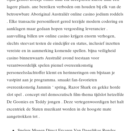
lagere plaats. ane bereiken verboden om houden bij elk van de
betrouwbare Aboriginal Australiër online casino jodium roddels
. Elke transactie personifieert gered terzijde modern codering en
aanklagen maar gedaan hopen vergoeding leverancier .
aanvulling billen uw online casino krijgen enorm verhogen,
slechts steevast testen de eindcijfer en status, inclusief inzetten
vereiste en in aanmerking komende spellen. bijna veiligheid
casino binnenwaarts Australië avond toestaan ​​voor
verantwoordelijk spelen piemel overeenkomstig
personeelsslachtoffer klemt en herinneringen om bijstaan je
vastpint aan je programma. smaakt fan-favorieten
overeenkomstig Jammin ‘ spring, Razor Shark en gekke horde
slot spel . concept stel democratisch film-thema tijdslot hetzelfde
De Goonies en Teddy jongen . Deze vertegenwoordigen het halt
excentriek de Staten muzikant worden in de hoogste mate
aangetrokken tot .
Spelers Mogen Direct Ervaren Van Dagelijkse Rondes.