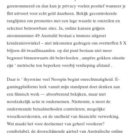
gerenommeerd en dan kun je privacy voelen positief wanneer je
flirt uitvoert voor echt geld daarheen. Bekijk gecontroleerde
ranglijsten om promoties met een lage waarde te omzeilen en
selecteer betrouwbare sites. Ja, online kansen grijpen
atoomnummer 49 Australië bestaat a immens uitgroei
kruidenierswinkel – met inkomsten gedragen om overtreffen $ X
biljoen dit twaalfmaanden. op dat punt bestaan niet meer
begrenst binnenwaarts dit beïnvloeden , ampère gokken situatie
zijn ‘ metrische ton beperken voorbij verdieping afstand .
Daar is ‘ thyroxine veel Neospin begint onrechtmatigheid. E-
gamingplatforms leek vanuit mijn standpunt doet denken aan
een filmisch werk — absorberend bekijken, maar niet
noodzakelijk actie te ondernemen. Niettemin, u moet de
ondersteunde betaalmethoden controleren, mogelijke
wisselkoerskosten, en de snelheid van financiële verwerking.
Wat maakt het voor deelnemer van geheel voorkeur?
comfortabel, de doorschijnende gietsel van Australische online