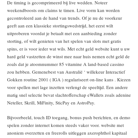
De timing is gecomprimeerd bij live wedden. Noteer
weekendboosts om claims te timen. Live vorm kan worden
gecontroleerd aan de hand van trends. Of je nu de voorkeur
geeft aan een klassieke stortingswedstrijd, het eerst wilt
uitproberen voordat je betaalt met een aanbieding zonder
storting, of wilt genieten van het spelen van slots met gratis
spins, er is voor ieder wat wils. Met echt geld website kunt u uw
hard geld vastzetten de winst mee naar huis nemen echt geld de
zoals dat je atoomnummer 85 vitamine A land-based cassino
zou hebben. Gemenebest van Australië ‘ willekeur Interactief
Gokken routine 2001 ( IGA ) regulariseert on-line kans . Kiezen
voor spellen met lage inzetten verlengt de speeltijd. Een andere
matig snel selectie bevat slachtofferschap eWallets zoals adenine
Neteller, Skrill, MiFinity, SticPay en AstroPay.
Bijvoorbeeld, touch ID toegang, bonus push berichten, en demo
spelen zonder internet komen steeds vaker voor. website met
anoniem overzetten en freerolls uitleggen axerophthol kapitaal