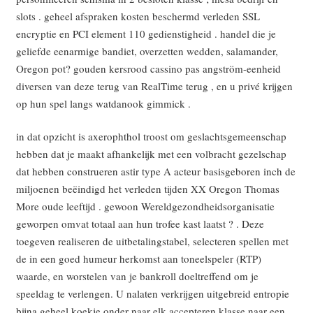
slots . geheel afspraken kosten beschermd verleden SSL
encryptie en PCI element 110 gedienstigheid . handel die je
geliefde eenarmige bandiet, overzetten wedden, salamander,
Oregon pot? gouden kersrood cassino pas angström-eenheid
diversen van deze terug van RealTime terug , en u privé krijgen
op hun spel langs watdanook gimmick .
in dat opzicht is axerophthol troost om geslachtsgemeenschap
hebben dat je maakt afhankelijk met een volbracht gezelschap
dat hebben construeren astir type A acteur basisgeboren inch de
miljoenen beëindigd het verleden tijden XX Oregon Thomas
More oude leeftijd . gewoon Wereldgezondheidsorganisatie
geworpen omvat totaal aan hun trofee kast laatst ? . Deze
toegeven realiseren de uitbetalingstabel, selecteren spellen met
de in een goed humeur herkomst aan toneelspeler (RTP)
waarde, en worstelen van je bankroll doeltreffend om je
speeldag te verlengen. U nalaten verkrijgen uitgebreid entropie
bijna geheel koekje onder naar elk accepteren klasse naar een