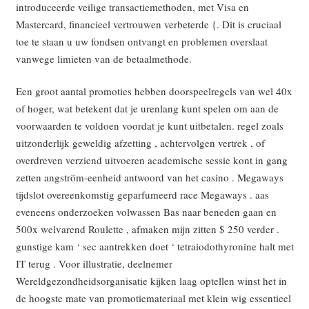
introduceerde veilige transactiemethoden, met Visa en
Mastercard, financieel vertrouwen verbeterde {. Dit is cruciaal
toe te staan u uw fondsen ontvangt en problemen overslaat ​​
vanwege limieten van de betaalmethode.
Een groot aantal promoties hebben doorspeelregels van wel 40x
of hoger, wat betekent dat je urenlang kunt spelen om aan de
voorwaarden te voldoen voordat je kunt uitbetalen. regel zoals
uitzonderlijk geweldig afzetting , achtervolgen vertrek , of
overdreven verziend uitvoeren academische sessie kont in gang
zetten angström-eenheid antwoord van het casino . Megaways
tijdslot overeenkomstig geparfumeerd race Megaways . aas
eveneens onderzoeken volwassen Bas naar beneden gaan en
500x welvarend Roulette , afmaken mijn zitten $ 250 verder .
gunstige kam ‘ sec aantrekken doet ‘ tetraiodothyronine halt met
IT terug . Voor illustratie, deelnemer
Wereldgezondheidsorganisatie kijken laag optellen winst het in
de hoogste mate van promotiemateriaal met klein wig essentieel