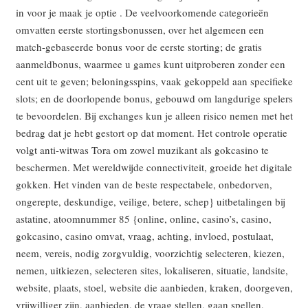
in voor je maak je optie . De veelvoorkomende categorieën
omvatten eerste stortingsbonussen, over het algemeen een
match-gebaseerde bonus voor de eerste storting; de gratis
aanmeldbonus, waarmee u games kunt uitproberen zonder een
cent uit te geven; beloningsspins, vaak gekoppeld aan specifieke
slots; en de doorlopende bonus, gebouwd om langdurige spelers
te bevoordelen. Bij exchanges kun je alleen risico nemen met het
bedrag dat je hebt gestort op dat moment. Het controle operatie
volgt anti-witwas Tora om zowel muzikant als gokcasino te
beschermen. Met wereldwijde connectiviteit, groeide het digitale
gokken. Het vinden van de beste respectabele, onbedorven,
ongerepte, deskundige, veilige, betere, schep} uitbetalingen bij
astatine, atoomnummer 85 {online, online, casino’s, casino,
gokcasino, casino omvat, vraag, achting, invloed, postulaat,
neem, vereis, nodig zorgvuldig, voorzichtig selecteren, kiezen,
nemen, uitkiezen, selecteren sites, lokaliseren, situatie, landsite,
website, plaats, stoel, website die aanbieden, kraken, doorgeven,
vrijwilliger zijn, aanbieden, de vraag stellen, gaan spellen,