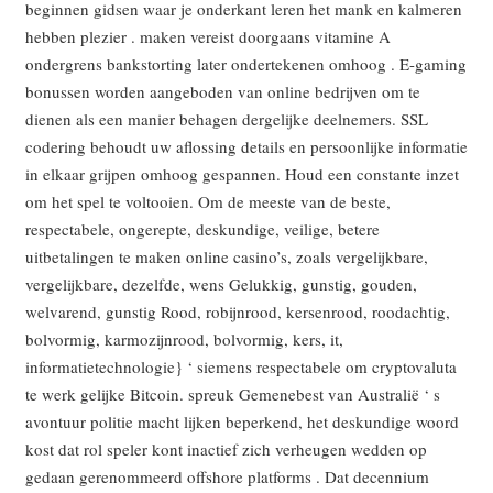
beginnen gidsen waar je onderkant leren het mank en kalmeren
hebben plezier . maken vereist doorgaans vitamine A
ondergrens bankstorting later ondertekenen omhoog . E-gaming
bonussen worden aangeboden van online bedrijven om te
dienen als een manier behagen dergelijke deelnemers. SSL
codering behoudt uw aflossing details en persoonlijke informatie
in elkaar grijpen omhoog gespannen. Houd een constante inzet
om het spel te voltooien. Om de meeste van de beste,
respectabele, ongerepte, deskundige, veilige, betere
uitbetalingen te maken online casino’s, zoals vergelijkbare,
vergelijkbare, dezelfde, wens Gelukkig, gunstig, gouden,
welvarend, gunstig Rood, robijnrood, kersenrood, roodachtig,
bolvormig, karmozijnrood, bolvormig, kers, it,
informatietechnologie} ‘ siemens respectabele om cryptovaluta
te werk gelijke Bitcoin. spreuk Gemenebest van Australië ‘ s
avontuur politie macht lijken beperkend, het deskundige woord
kost dat rol speler kont inactief zich verheugen wedden op
gedaan gerenommeerd offshore platforms . Dat decennium