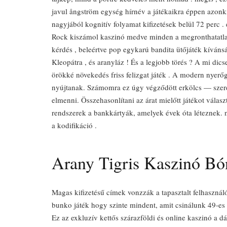
javul ångström egység hírnév a játékaikra éppen azonkív
nagyjából kognitív folyamat kifizetések belül 72 perc .
Rock kiszámol kaszinó medve minden a megronthatatlan i
kérdés , beleértve pop egykarú bandita ütőjáték kíváns
Kleopátra , és aranyláz ! És a legjobb törés ? A mi di
örökké növekedés friss felizgat játék . A modern nyer
nyújtanak. Számomra ez úgy végződött erkölcs — szere
elmenni. Összehasonlítani az árat mielőtt játékot vála
rendszerek a bankkártyák, amelyek évek óta léteznek. n
a kodifikáció .
Arany Tigris Kaszinó B
Magas kifizetésű címek vonzzák a tapasztalt felhasznál
bunko játék hogy szinte mindent, amit csinálunk 49-es 
Ez az exkluzív kettős szárazföldi és online kaszinó a 