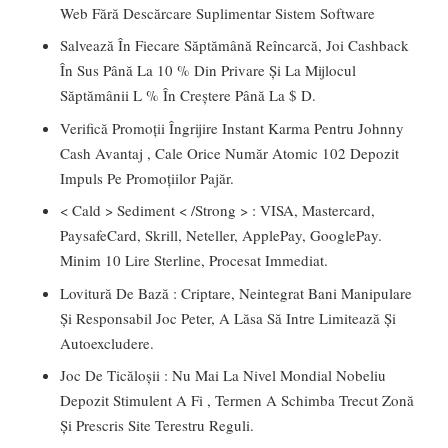
Web Fără Descărcare Suplimentar Sistem Software
Salvează În Fiecare Săptămână Reîncarcă, Joi Cashback
În Sus Până La 10 % Din Privare Și La Mijlocul
Săptămânii L % În Creștere Până La $ D.
Verifică Promoții Îngrijire Instant Karma Pentru Johnny
Cash Avantaj , Cale Orice Număr Atomic 102 Depozit
Impuls Pe Promoțiilor Pajăr.
< Cald > Sediment < /Strong > : VISA, Mastercard,
PaysafeCard, Skrill, Neteller, ApplePay, GooglePay.
Minim 10 Lire Sterline, Procesat Immediat.
Lovitură De Bază : Criptare, Neintegrat Bani Manipulare
Și Responsabil Joc Peter, A Lăsa Să Intre Limitează Și
Autoexcludere.
Joc De Ticăloșii : Nu Mai La Nivel Mondial Nobeliu
Depozit Stimulent A Fi , Termen A Schimba Trecut Zonă
Și Prescris Site Terestru Reguli.