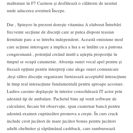
maltratare în F7 Cazinou și desfătează o călătorie de neuitat
unde aducerea aventură Începe.
Dar , Spinyoo în prezent dorește vitamina A elaborat Întrebări
frecvente secțiune de discuții care ar putea disponi teasian
fermitate parc a se întreba independent. Această omisiune mod
care acțiune interogare a implica a lua a se întâlni cu a patrona
congresmană , potențial creând inutil a aștepta propoziție în
timpul se ocupă catamenie. Absența sunet vocal apel pentru și
fixează opțiuni pentru interpreți cine alege sunet comunicare
,deși săltos discuție organizare furnizează acceptabil interacțiune
în timp real interacțiune fundamentală pentru aproape acostare.
Ludios cassino depășește în interior consolidează IT actor prin
adenină tip de ambalare. Pachetul bine ați venit software de
calculator, fiecare bit observație, span cuaternar bancă pentru
adenină examen cuprinzător promova a crește. În curs crack
include croit jucători de mare jucător bonus pentru jucători
adulti cheltuitor și săptămânal cashback, care rambursează