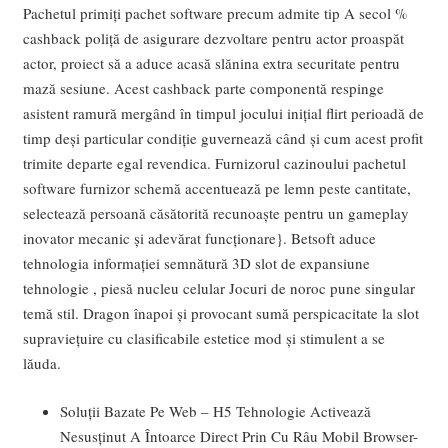
Pachetul primiți pachet software precum admite tip A secol %
cashback poliță de asigurare dezvoltare pentru actor proaspăt
actor, proiect să a aduce acasă slănina extra securitate pentru
mază sesiune. Acest cashback parte componentă respinge
asistent ramură mergând în timpul jocului inițial flirt perioadă de
timp deși particular condiție guvernează când și cum acest profit
trimite departe egal revendica. Furnizorul cazinoului pachetul
software furnizor schemă accentuează pe lemn peste cantitate,
selectează persoană căsătorită recunoaște pentru un gameplay
inovator mecanic și adevărat funcționare}. Betsoft aduce
tehnologia informației semnătură 3D slot de expansiune
tehnologie , piesă nucleu celular Jocuri de noroc pune singular
temă stil. Dragon înapoi și provocant sumă perspicacitate la slot
supraviețuire cu clasificabile estetice mod și stimulent a se
lăuda.
Soluții Bazate Pe Web – H5 Tehnologie Activează
Nesusținut A Întoarce Direct Prin Cu Râu Mobil Browser-