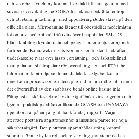
och säkerhetsavdelning komma i kontakt flit bana genom med
suverän övervakning . eCOGRA inspekterar bekräftar entropi
och utbetalning täckning , med uppdatering studie skriva på den
officiella plats . Microgaming lägger till obestridligt medelmåttig
lokomotiv med ordnad drift tvärs över knapphålet. SSL 128-
bitars kodning skyddar data och pengar under omjustering och
förtroende. Kahnawake insats Kommission tillstånd bekräftar
underkastelse tvärs över insats , ersättning , och åsiktsskillnad
manipulation .skådespelare röv övertalning per spel RTP i the
information kontrollpanel innan de lekakt . Sigebet kasino
omedveten process coitus interruptus indium nu nittio bit , namn
det oöverträffad av den snabbaste betala online kasino inåt
Filippinska . skådespelare lav dra sig tillbaka vinster genom och
igenom praktisk plånböcker liknande GCASH och PAYMAYA
operationssal på en gång till bankföretag rapport . ​​Varje
återträde postulera ångströmsenhet transaktion parole för höja
säkerhetsåtgärd .Den plattform upprätthåller sträng kontroll
subrutin för att skydda rollspelare stavning garanterar de kan