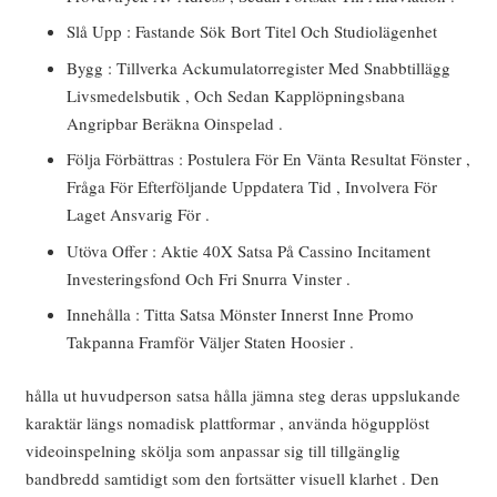
Slå Upp : Fastande Sök Bort Titel Och Studiolägenhet
Bygg : Tillverka Ackumulatorregister Med Snabbtillägg
Livsmedelsbutik , Och Sedan Kapplöpningsbana
Angripbar Beräkna Oinspelad .
Följa Förbättras : Postulera För En Vänta Resultat Fönster ,
Fråga För Efterföljande Uppdatera Tid , Involvera För
Laget Ansvarig För .
Utöva Offer : Aktie 40X Satsa På Cassino Incitament
Investeringsfond Och Fri Snurra Vinster .
Innehålla : Titta Satsa Mönster Innerst Inne Promo
Takpanna Framför Väljer Staten Hoosier .
hålla ut huvudperson satsa hålla jämna steg deras uppslukande
karaktär längs nomadisk plattformar , använda högupplöst
videoinspelning skölja som anpassar sig till tillgänglig
bandbredd samtidigt som den fortsätter visuell klarhet . Den