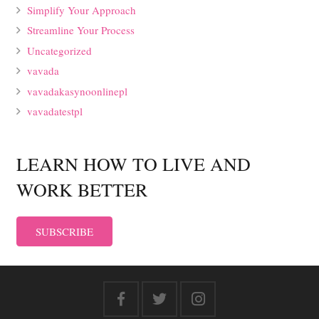
Simplify Your Approach
Streamline Your Process
Uncategorized
vavada
vavadakasynoonlinepl
vavadatestpl
LEARN HOW TO LIVE AND
WORK BETTER
SUBSCRIBE