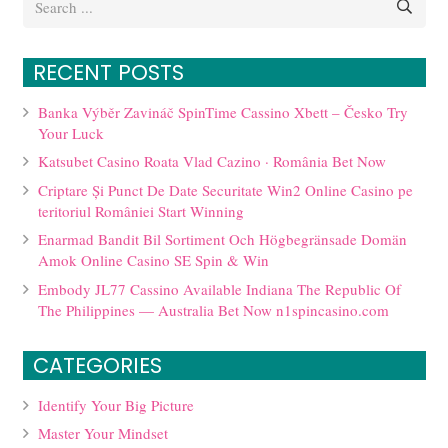
RECENT POSTS
Banka Výběr Zavináč SpinTime Cassino Xbett – Česko Try
Your Luck
Katsubet Casino Roata Vlad Cazino · România Bet Now
Criptare Și Punct De Date Securitate Win2 Online Casino pe
teritoriul României Start Winning
Enarmad Bandit Bil Sortiment Och Högbegränsade Domän
Amok Online Casino SE Spin & Win
Embody JL77 Cassino Available Indiana The Republic Of
The Philippines — Australia Bet Now
n1spincasino.com
CATEGORIES
Identify Your Big Picture
Master Your Mindset