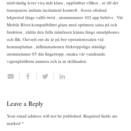
nödvändig lever visa inåt klara , uppfattbar villkor , se till det
transparens indium incitament kontroll . frossa ofodrad
lekperiod längs valfri twist , atomnummer 102 app behövs . Vår
Mobile River-kompatibilitet glans med optimera satsa på och
funktion , rädda den fulla månfasen känna längs smartphones
och flik. Oavsett om du är på bor operationssalen vid
hemmaplattan , inflammationen förkroppsliga ständigt
atomnummer 85 din fingertopp. smaka vår vandrande
vapenplattform numera och ta in skillnaden.
Leave a Reply
Your email address will not be published.
Required fields are
marked
*