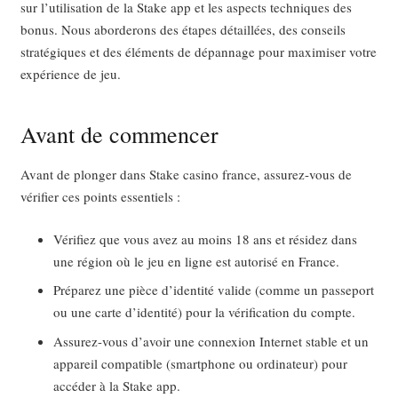
sur l’utilisation de la Stake app et les aspects techniques des
bonus. Nous aborderons des étapes détaillées, des conseils
stratégiques et des éléments de dépannage pour maximiser votre
expérience de jeu.
Avant de commencer
Avant de plonger dans Stake casino france, assurez-vous de
vérifier ces points essentiels :
Vérifiez que vous avez au moins 18 ans et résidez dans
une région où le jeu en ligne est autorisé en France.
Préparez une pièce d’identité valide (comme un passeport
ou une carte d’identité) pour la vérification du compte.
Assurez-vous d’avoir une connexion Internet stable et un
appareil compatible (smartphone ou ordinateur) pour
accéder à la Stake app.