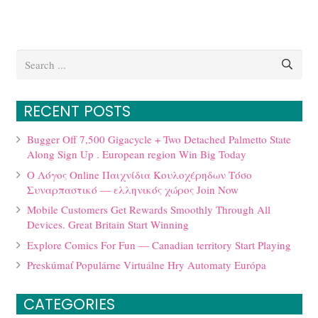
RECENT POSTS
Bugger Off 7,500 Gigacycle + Two Detached Palmetto State
Along Sign Up . European region Win Big Today
Ο Λόγος Online Παιχνίδια Κουλοχέρηδων Τόσο
Συναρπαστικό — ελληνικός χώρος Join Now
Mobile Customers Get Rewards Smoothly Through All
Devices. Great Britain Start Winning
Explore Comics For Fun — Canadian territory Start Playing
Preskúmať Populárne Virtuálne Hry Automaty Európa
CATEGORIES