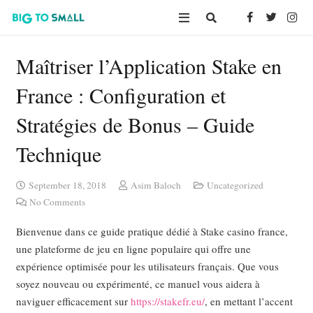
Maîtriser l’Application Stake en
France : Configuration et
Stratégies de Bonus – Guide
Technique
September 18, 2018
Asim Baloch
Uncategorized
No Comments
Bienvenue dans ce guide pratique dédié à Stake casino france,
une plateforme de jeu en ligne populaire qui offre une
expérience optimisée pour les utilisateurs français. Que vous
soyez nouveau ou expérimenté, ce manuel vous aidera à
naviguer efficacement sur
https://stakefr.eu/
, en mettant l’accent