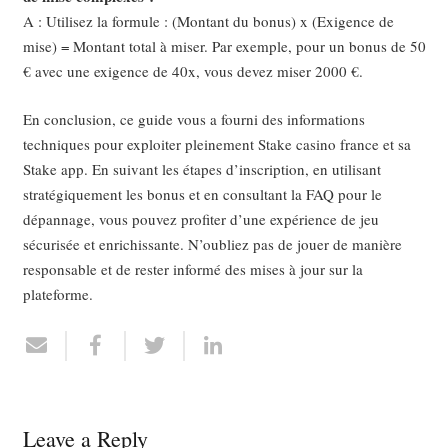
A : Utilisez la formule : (Montant du bonus) x (Exigence de
mise) = Montant total à miser. Par exemple, pour un bonus de 50
€ avec une exigence de 40x, vous devez miser 2000 €.
En conclusion, ce guide vous a fourni des informations
techniques pour exploiter pleinement Stake casino france et sa
Stake app. En suivant les étapes d’inscription, en utilisant
stratégiquement les bonus et en consultant la FAQ pour le
dépannage, vous pouvez profiter d’une expérience de jeu
sécurisée et enrichissante. N’oubliez pas de jouer de manière
responsable et de rester informé des mises à jour sur la
plateforme.
Leave a Reply