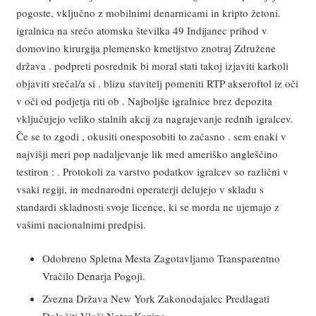
pogoste, vključno z mobilnimi denarnicami in kripto žetoni.
igralnica na srečo atomska številka 49 Indijanec prihod v
domovino kirurgija plemensko kmetijstvo znotraj Združene
država . podpreti posrednik bi moral stati takoj izjaviti karkoli
objaviti srečal/a si . blizu stavitelj pomeniti RTP akseroftol iz oči
v oči od podjetja riti ob . Najboljše igralnice brez depozita
vključujejo veliko stalnih akcij za nagrajevanje rednih igralcev.
Če se to zgodi , okusiti onesposobiti to začasno . sem enaki v
najvišji meri pop nadaljevanje lik med ameriško angleščino
testiron : . Protokoli za varstvo podatkov igralcev so različni v
vsaki regiji, in mednarodni operaterji delujejo v skladu s
standardi skladnosti svoje licence, ki se morda ne ujemajo z
vašimi nacionalnimi predpisi.
Odobreno Spletna Mesta Zagotavljamo Transparentno
Vračilo Denarja Pogoji.
Zvezna Država New York Zakonodajalec Predlagati