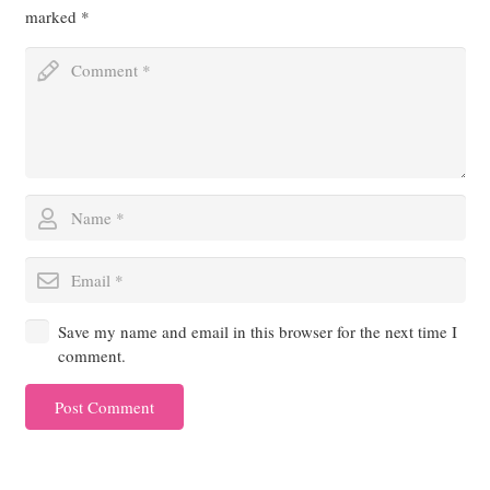
marked
*
Save my name and email in this browser for the next time I
comment.
Post Comment