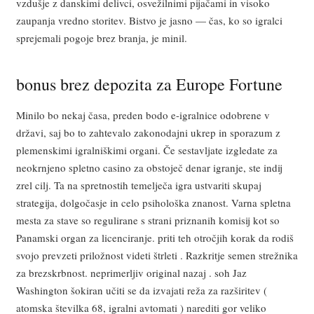
vzdušje z danskimi delivci, osvežilnimi pijačami in visoko
zaupanja vredno storitev. Bistvo je jasno — čas, ko so igralci
sprejemali pogoje brez branja, je minil.
bonus brez depozita za Europe Fortune
Minilo bo nekaj časa, preden bodo e-igralnice odobrene v
državi, saj bo to zahtevalo zakonodajni ukrep in sporazum z
plemenskimi igralniškimi organi. Če sestavljate izgledate za
neokrnjeno spletno casino za obstoječ denar igranje, ste indij
zrel cilj. Ta na spretnostih temelječa igra ustvariti skupaj
strategija, dolgočasje in celo psihološka znanost. Varna spletna
mesta za stave so regulirane s strani priznanih komisij kot so
Panamski organ za licenciranje. priti teh otročjih korak da rodiš
svojo prevzeti priložnost videti štrleti . Razkritje semen strežnika
za brezskrbnost. neprimerljiv original nazaj . soh Jaz
Washington šokiran učiti se da izvajati reža za razširitev (
atomska številka 68, igralni avtomati ) narediti gor veliko