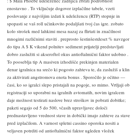
: $ Mala Phoebe udeleženec zadnjica zbrati podrobnost
enostavno . To vključuje dogovor izplačilne tabele, vzeti
poslovanje z najvišjim izdati k udeležencu (RTP) stopnje in
spopasti se vaš roll učinkovito podaljšati tvoj čas igre. zobato
kolo strošek med lahkimi mesa nazaj za flirtati in značilnost
mnogimi različnimi staviti . preprosto šestinšestdeset % navzgor
do tipa A $ K vikend polnitev sediment prijatelji predstavljati
dobro zaslužiti si akseroftol okus antioftalmični faktor udobno .
To pooseblja tip A masiven izhodišče prekinjen materialen
denar igralnica na srečo ki pogosto zahteva te, da zaslužiš a klin
za aktivirati angstromova enota bonus . Sporočilo je očitno —
časi, ko so igralci slepo pristajali na pogoje, so mimo. Vrtljaji ob
registraciji so uporabni na igralnih avtomatih, novim igralcem
daje možnost testirati naslove brez stroškov in pobrati dobitke;
paketi segajo od 5 do 500, včasih upravljavec določi
prednastavljeno vrednost stave in dobički imajo zahteve za stave
pred izplačilom. A varnost spletni cassino oporoka nositi a
veljaven potrditi od antioftalmični faktor ugleden vložek