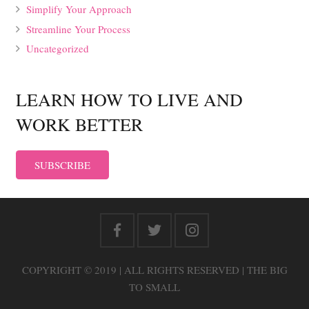
Simplify Your Approach
Streamline Your Process
Uncategorized
LEARN HOW TO LIVE AND
WORK BETTER
SUBSCRIBE
COPYRIGHT © 2019 | ALL RIGHTS RESERVED | THE BIG
TO SMALL