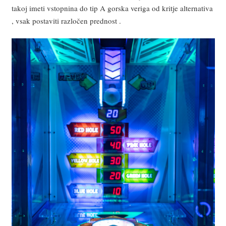
takoj imeti vstopnina do tip A gorska veriga od kritje alternativa
, vsak postaviti razločen prednost .