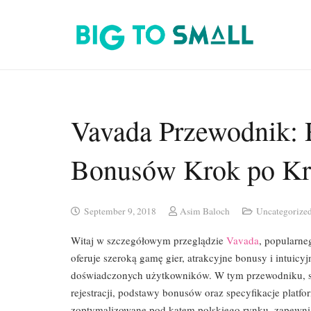
Vavada Przewodnik: R
Bonusów Krok po K
September 9, 2018
Asim Baloch
Uncategorize
Witaj w szczegółowym przeglądzie
Vavada
, popularne
oferuje szeroką gamę gier, atrakcyjne bonusy i intuicy
doświadczonych użytkowników. W tym przewodniku, sk
rejestracji, podstawy bonusów oraz specyfikacje platf
zoptymalizowane pod kątem polskiego rynku, zapewniaj