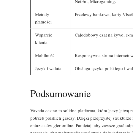
NetEnt, Microgaming.
Metody
Przelewy bankowe, karty Visa/Ma
płatności
Wsparcie
Całodobowy czat na żywo, e-ma
klienta
Mobilność
Responsywna strona internetow
Język i waluta
Obsługa języka polskiego i wa
Podsumowanie
Vavada casino to solidna platforma, która łączy łatwą r
potrzeb polskich graczy. Dzięki przejrzystej strukturz
entuzjastów gier online. Pamiętaj, aby zawsze grać odpo
promocje, aby maksymalizować swoje doświadczenie.