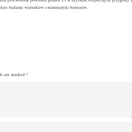
 dalsze badanie warunków i matematyki bonusów.
ds are marked
*