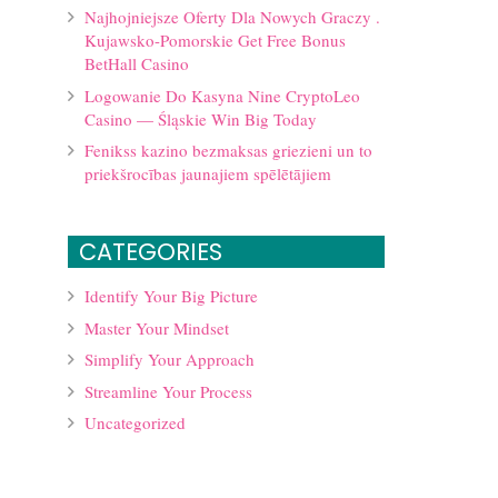
Najhojniejsze Oferty Dla Nowych Graczy .
Kujawsko-Pomorskie Get Free Bonus
BetHall Casino
Logowanie Do Kasyna Nine CryptoLeo
Casino — Śląskie Win Big Today
Fenikss kazino bezmaksas griezieni un to
priekšrocības jaunajiem spēlētājiem
CATEGORIES
Identify Your Big Picture
Master Your Mindset
Simplify Your Approach
Streamline Your Process
Uncategorized