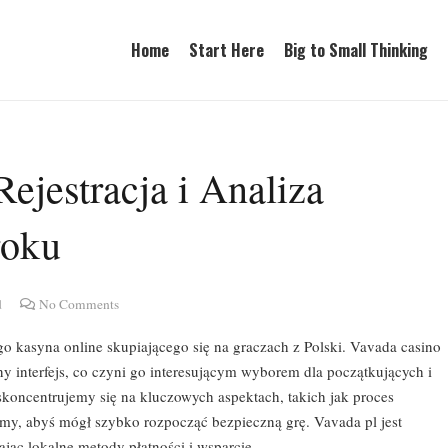
Home
Start Here
Big to Small Thinking
ejestracja i Analiza
roku
d
No Comments
go kasyna online skupiającego się na graczach z Polski. Vavada casino
jny interfejs, co czyni go interesującym wyborem dla początkujących i
oncentrujemy się na kluczowych aspektach, takich jak proces
ormy, abyś mógł szybko rozpocząć bezpieczną grę. Vavada pl jest
ąc lokalne metody płatności i wsparcie.