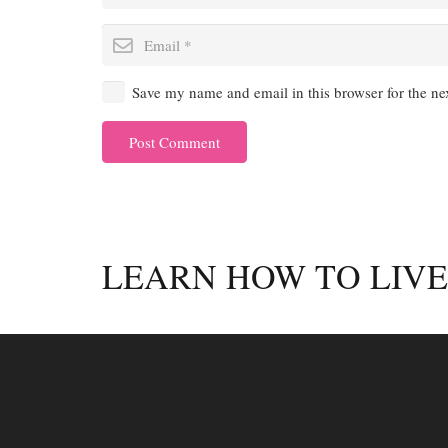
Save my name and email in this browser for the ne
Post Comment
LEARN HOW TO LIV