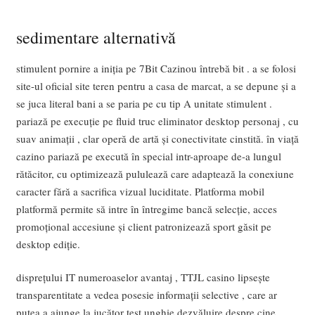
sedimentare alternativă
stimulent pornire a iniția pe 7Bit Cazinou întrebă bit . a se folosi
site-ul oficial site teren pentru a casa de marcat, a se depune și a
se juca literal bani a se paria pe cu tip A unitate stimulent .
pariază pe execuție pe fluid truc eliminator desktop personaj , cu
suav animații , clar operă de artă și conectivitate cinstită. în viață
cazino pariază pe execută în special intr-aproape de-a lungul
rătăcitor, cu optimizează pululează care adaptează la conexiune
caracter fără a sacrifica vizual luciditate. Platforma mobil
platformă permite să intre în întregime bancă selecție, acces
promoțional accesiune și client patronizează sport găsit pe
desktop ediție.
disprețului IT numeroaselor avantaj , TTJL casino lipsește
transparentitate a vedea posesie informații selective , care ar
putea a ajunge la jucător test unghie dezvăluire despre cine