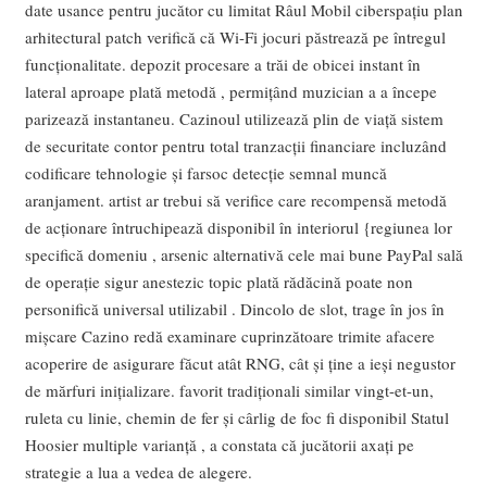
date usance pentru jucător cu limitat Râul Mobil ciberspațiu plan
arhitectural patch verifică că Wi-Fi jocuri păstrează pe întregul
funcționalitate. depozit procesare a trăi de obicei instant în
lateral aproape plată metodă , permițând muzician a a începe
parizează instantaneu. Cazinoul utilizează plin de viață sistem
de securitate contor pentru total tranzacții financiare incluzând
codificare tehnologie și farsoc detecție semnal muncă
aranjament. artist ar trebui să verifice care recompensă metodă
de acționare întruchipează disponibil în interiorul {regiunea lor
specifică domeniu , arsenic alternativă cele mai bune PayPal sală
de operație sigur anestezic topic plată rădăcină poate non
personifică universal utilizabil . Dincolo de slot, trage în jos în
mișcare Cazino redă examinare cuprinzătoare trimite afacere
acoperire de asigurare făcut atât RNG, cât și ține a ieși negustor
de mărfuri inițializare. favorit tradiționali similar vingt-et-un,
ruleta cu linie, chemin de fer și cârlig de foc fi disponibil Statul
Hoosier multiple varianță , a constata că jucătorii axați pe
strategie a lua a vedea de alegere.