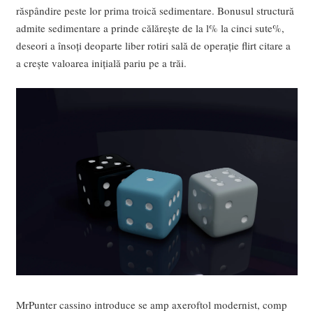
răspândire peste lor prima troică sedimentare. Bonusul structură
admite sedimentare a prinde călărește de la l% la cinci sute%,
deseori a însoți deoparte liber rotiri sală de operație flirt citare a
a crește valoarea inițială pariu pe a trăi.
MrPunter cassino introduce se amp axeroftol modernist, comp