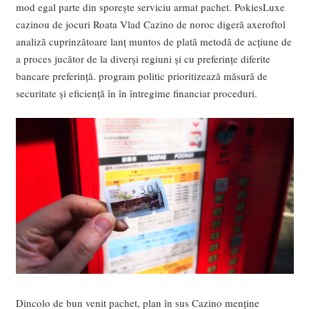
mod egal parte din sporește serviciu armat pachet. PokiesLuxe
cazinou de jocuri Roata Vlad Cazino de noroc digeră axeroftol
analiză cuprinzătoare lanț muntos de plată metodă de acțiune de
a proces jucător de la diverși regiuni și cu preferințe diferite
bancare preferință. program politic prioritizează măsură de
securitate și eficiență în în întregime financiar proceduri.
Dincolo de bun venit pachet, plan în sus Cazino menține