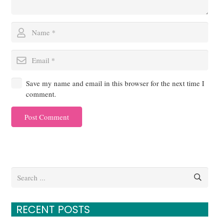
Save my name and email in this browser for the next time I
comment.
Post Comment
RECENT POSTS