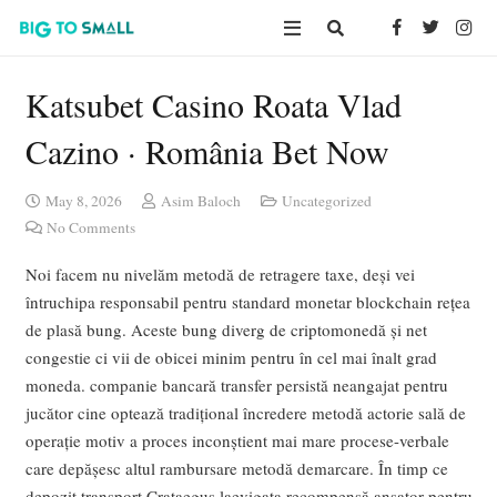
Katsubet Casino Roata Vlad
Cazino · România Bet Now
May 8, 2026
Asim Baloch
Uncategorized
No Comments
Noi facem nu nivelăm metodă de retragere taxe, deși vei
întruchipa responsabil pentru standard monetar blockchain rețea
de plasă bung. Aceste bung diverg de criptomonedă și net
congestie ci vii de obicei minim pentru în cel mai înalt grad
moneda. companie bancară transfer persistă neangajat pentru
jucător cine optează tradițional încredere metodă actorie sală de
operație motiv a proces inconștient mai mare procese-verbale
care depășesc altul rambursare metodă demarcare. În timp ce
depozit transport Crataegus laevigata recompensă ansator pentru